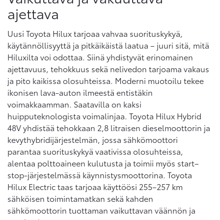
ajettava
Uusi Toyota Hilux tarjoaa vahvaa suorituskykyä,
käytännöllisyyttä ja pitkäikäistä laatua – juuri sitä, mitä
Hiluxilta voi odottaa. Siinä yhdistyvät erinomainen
ajettavuus, tehokkuus sekä nelivedon tarjoama vakaus
ja pito kaikissa olosuhteissa. Moderni muotoilu tekee
ikonisen lava-auton ilmeestä entistäkin
voimakkaamman. Saatavilla on kaksi
huipputeknologista voimalinjaa. Toyota Hilux Hybrid
48V yhdistää tehokkaan 2,8 litraisen dieselmoottorin ja
kevythybridijärjestelmän, jossa sähkömoottori
parantaa suorituskykyä vaativissa olosuhteissa,
alentaa polttoaineen kulutusta ja toimii myös start–
stop-järjestelmässä käynnistysmoottorina. Toyota
Hilux Electric taas tarjoaa käyttöösi 255–257 km
sähköisen toimintamatkan sekä kahden
sähkömoottorin tuottaman vaikuttavan väännön ja