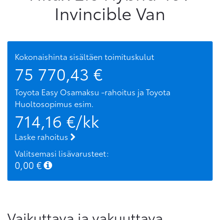
Invincible Van
Kokonaishinta sisältäen toimituskulut
75 770,43
€
Toyota Easy Osamaksu -rahoitus ja Toyota
Huoltosopimus
esim.
714,16
€/kk
Laske rahoitus
Valitsemasi lisävarusteet:
0,00
€
Vaikuttava ja vakuuttava