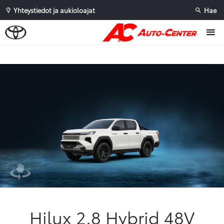
Yhteystiedot ja aukioloajat
Hae
Sivuhaku
Ok
Peruuta
Hilux 2.8 Hybrid 48V