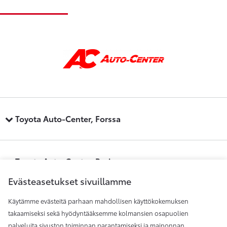
Toyota Auto-Center, Forssa
Toyota Auto-Center, Pori
Evästeasetukset sivuillamme
Käytämme evästeitä parhaan mahdollisen käyttökokemuksen
Toyota Auto-Center, Raisio
takaamiseksi sekä hyödyntääksemme kolmansien osapuolien
palveluita sivuston toiminnan parantamiseksi ja mainonnan