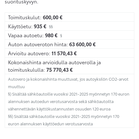
suorituskyvyn.
Toimituskulut:
600,00
€
Käyttöetu:
935
€
§§
Vapaa autoetu:
980
€
§
Auton autoveroton hinta:
63 600,00
€
Arvioitu autovero:
11 570,43
€
Kokonaishinta arvioidulla autoverolla ja
toimituskululla:
75 770,43
€
Autovero ja kokonaishinta muuttuvat, jos autoyksilön CO2-arvot
muuttuu
§) Sisältää sähköautoille vuosiksi 2021-2025 myönnetyn 170 euron
alennuksen autoedun verotusarvosta sekä sähköautoilta
vähennettävän käyttökustannusten osuuden 120 euroa
§§) Sisältää sähköautoille vuosiksi 2021-2025 myönnetyn 170
euron alennuksen käyttöedun verotusarvosta