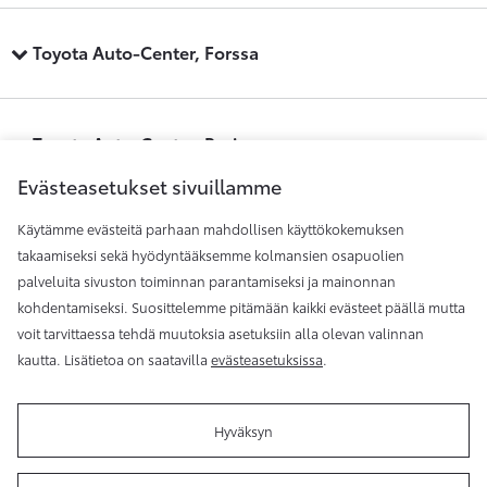
Toyota Auto-Center, Forssa
Toyota Auto-Center, Pori
Evästeasetukset sivuillamme
Käytämme evästeitä parhaan mahdollisen käyttökokemuksen
Toyota Auto-Center, Raisio
takaamiseksi sekä hyödyntääksemme kolmansien osapuolien
palveluita sivuston toiminnan parantamiseksi ja mainonnan
kohdentamiseksi. Suosittelemme pitämään kaikki evästeet päällä mutta
Toyota Auto-Center, Rauma
voit tarvittaessa tehdä muutoksia asetuksiin alla olevan valinnan
kautta. Lisätietoa on saatavilla
evästeasetuksissa
.
Hyväksyn