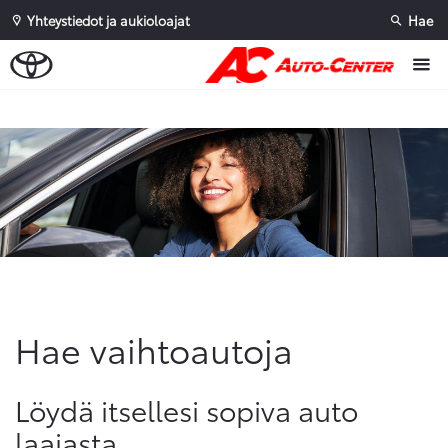
Yhteystiedot ja aukioloajat
Hae
Sivuhaku
Ok
Peruuta
Hae vaihtoautoja
Löydä itsellesi sopiva auto
laajasta