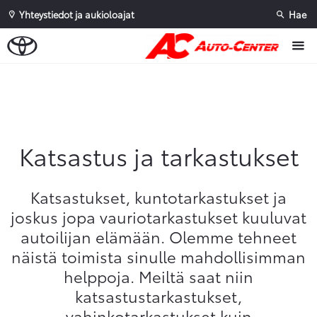
Yhteystiedot ja aukioloajat
Hae
Sivuhaku
Ok
Peruuta
Katsastus ja tarkastukset
Katsastukset, kuntotarkastukset ja
joskus jopa vauriotarkastukset kuuluvat
autoilijan elämään. Olemme tehneet
näistä toimista sinulle mahdollisimman
helppoja. Meiltä saat niin
katsastustarkastukset,
vahinkotarkastukset kuin