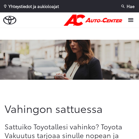
Yhteystiedot ja aukioloajat
Hae
Sivuhaku
Ok
Peruuta
Vahingon sattuessa
Sattuiko Toyotallesi vahinko? Toyota
Vakuutus tarjoaa sinulle nopean ja