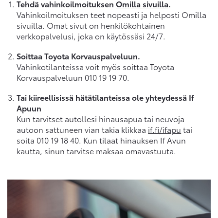
Tehdä vahinkoilmoituksen
Omilla sivuilla
.
Vahinkoilmoituksen teet nopeasti ja helposti Omilla
sivuilla. Omat sivut on henkilökohtainen
verkkopalvelusi, joka on käytössäsi 24/7.
Soittaa Toyota Korvauspalveluun.
Vahinkotilanteissa voit myös soittaa Toyota
Korvauspalveluun 010 19 19 70.
Tai kiireellisissä hätätilanteissa ole yhteydessä If
Apuun
Kun tarvitset autollesi hinausapua tai neuvoja
autoon sattuneen vian takia klikkaa
if.fi/ifapu
tai
soita 010 19 18 40. Kun tilaat hinauksen If Avun
kautta, sinun tarvitse maksaa omavastuuta.