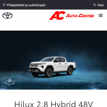
Yhteystiedot ja aukioloajat
Hae
Sivuhaku
Ok
Peruuta
Hilux 2.8 Hybrid 48V