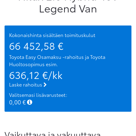
Legend Van
Kokonaishinta sisältäen toimituskulut
66 452,58
€
Toyota Easy Osamaksu -rahoitus ja Toyota
Huoltosopimus
esim.
636,12
€/kk
Laske rahoitus
Valitsemasi lisävarusteet:
0,00
€
Vaikuttava ja vakuuttava