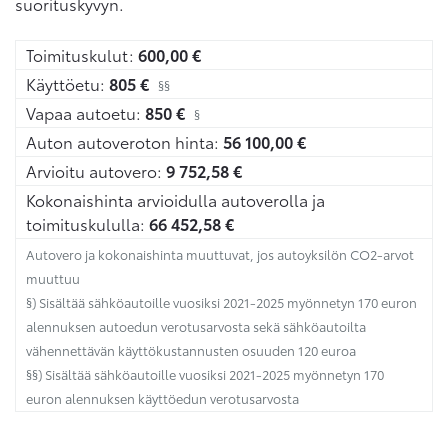
suorituskyvyn.
Toimituskulut:
600,00
€
Käyttöetu:
805
€
§§
Vapaa autoetu:
850
€
§
Auton autoveroton hinta:
56 100,00
€
Arvioitu autovero:
9 752,58
€
Kokonaishinta arvioidulla autoverolla ja
toimituskululla:
66 452,58
€
Autovero ja kokonaishinta muuttuvat, jos autoyksilön CO2-arvot
muuttuu
§) Sisältää sähköautoille vuosiksi 2021-2025 myönnetyn 170 euron
alennuksen autoedun verotusarvosta sekä sähköautoilta
vähennettävän käyttökustannusten osuuden 120 euroa
§§) Sisältää sähköautoille vuosiksi 2021-2025 myönnetyn 170
euron alennuksen käyttöedun verotusarvosta