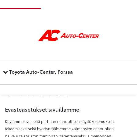
Toyota Auto-Center, Forssa
Toyota Auto-Center, Pori
Evästeasetukset sivuillamme
Käytämme evästeitä parhaan mahdollisen käyttökokemuksen
Toyota Auto-Center, Raisio
takaamiseksi sekä hyödyntääksemme kolmansien osapuolien
palveluita sivuston toiminnan parantamiseksi ja mainonnan