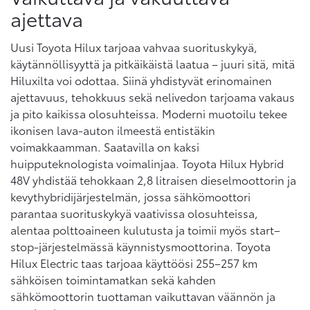
ajettava
Uusi Toyota Hilux tarjoaa vahvaa suorituskykyä,
käytännöllisyyttä ja pitkäikäistä laatua – juuri sitä, mitä
Hiluxilta voi odottaa. Siinä yhdistyvät erinomainen
ajettavuus, tehokkuus sekä nelivedon tarjoama vakaus
ja pito kaikissa olosuhteissa. Moderni muotoilu tekee
ikonisen lava-auton ilmeestä entistäkin
voimakkaamman. Saatavilla on kaksi
huipputeknologista voimalinjaa. Toyota Hilux Hybrid
48V yhdistää tehokkaan 2,8 litraisen dieselmoottorin ja
kevythybridijärjestelmän, jossa sähkömoottori
parantaa suorituskykyä vaativissa olosuhteissa,
alentaa polttoaineen kulutusta ja toimii myös start–
stop-järjestelmässä käynnistysmoottorina. Toyota
Hilux Electric taas tarjoaa käyttöösi 255–257 km
sähköisen toimintamatkan sekä kahden
sähkömoottorin tuottaman vaikuttavan väännön ja