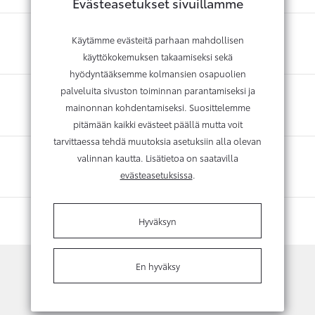
Evästeasetukset sivuillamme
Käytämme evästeitä parhaan mahdollisen
käyttökokemuksen takaamiseksi sekä
hyödyntääksemme kolmansien osapuolien
palveluita sivuston toiminnan parantamiseksi ja
mainonnan kohdentamiseksi. Suosittelemme
pitämään kaikki evästeet päällä mutta voit
tarvittaessa tehdä muutoksia asetuksiin alla olevan
valinnan kautta. Lisätietoa on saatavilla
evästeasetuksissa
.
Hyväksyn
En hyväksy
Kysy lisätietoja tai vaihtotarjousta