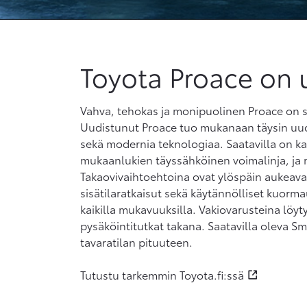
Toyota Proace on 
Vahva, tehokas ja monipuolinen Proace on su
Uudistunut Proace tuo mukanaan täysin uud
sekä modernia teknologiaa. Saatavilla on kak
mukaanlukien täyssähköinen voimalinja, ja ma
Takaovivaihtoehtoina ovat ylöspäin aukeava t
sisätilaratkaisut sekä käytännölliset kuor
kaikilla mukavuuksilla. Vakiovarusteina löyt
pysäköintitutkat takana. Saatavilla oleva Sm
tavaratilan pituuteen.
Tutustu tarkemmin Toyota.fi:ssä