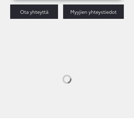
Ota yhteyttä
Myyjien yhteystiedot
Loading...