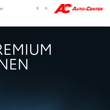
tys
PREMIUM
INEN