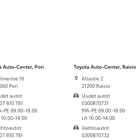
a Auto-Center, Pori
Toyota Auto-Center, Raisio
lmentie 16
Allastie 2
360 Pori
21200 Raisio
det autot
Uudet autot
07 810 781
0300870731
-PE 09.00-18.00
MA-PE 09.00-18.00
 10.00-14.00
LA 10.00-14.00
ihtoautot
Vaihtoautot
07 810 781
0300870732