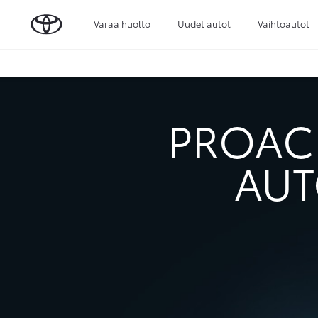
Varaa huolto
Uudet autot
Vaihtoautot
PROACE
AUT