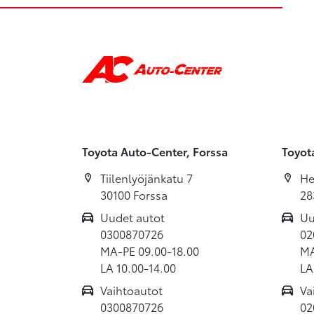
Toyota Auto-Center, Forssa
Toyot
Tiilenlyöjänkatu 7
He
30100 Forssa
28
Uudet autot
Uu
0300870726
02
MA-PE 09.00-18.00
MA
LA 10.00-14.00
LA
Vaihtoautot
Va
0300870726
02