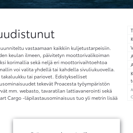
uudistunut
T
K
unniteltu vastaamaan kaikkiin kuljetustarpeisiin.
en keulan ilmeen, päivitetyn moottorivalikoiman
A
si korimallia sekä neljä eri moottorivaihtoehtoa
A
llin voi valita yhdellä tai kahdella sivuliukuovella.
K
akaluukku tai pariovet. Edistykselliset
t
mausominaisuudet tekevät Proacesta työympäristön
A
yvät mm. webasto, tavaratilan lattiavanerointi sekä
C
art Cargo -läpilastausominaisuus tuo yli metrin lisää