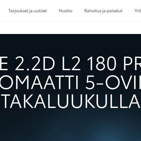
Tarjoukset ja uutiset
Huolto
Rahoitus ja palvelut
Yri
Sivuhaku
Ok
Peruuta
 2.2D L2 180 
OMAATTI 5-OV
TAKALUUKULLA