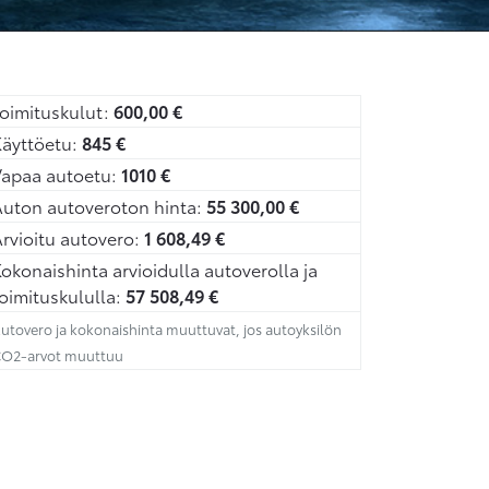
oimituskulut:
600,00
€
äyttöetu:
845
€
Vapaa autoetu:
1010
€
uton autoveroton hinta:
55 300,00
€
rvioitu autovero:
1 608,49
€
okonaishinta arvioidulla autoverolla ja
oimituskululla:
57 508,49
€
utovero ja kokonaishinta muuttuvat, jos autoyksilön
O2-arvot muuttuu