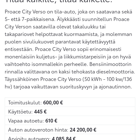
Proace City Verso on tila-auto, joka on saatavana sekä
5- että 7-paikkaisena. Älykkäästi suunnitellun Proace
City Verson saatavilla olevat takaluukku tai
takapariovet helpottavat kuormaamista, ja molemman
puolen sivuliukuovet parantavat käytettävyyttä
entisestään. Proace City Verso sopii erinomaisesti
monenlaisiin kuljetus- ja liikkumistarpeisiin ja on hyvä
vaihtoehto isommallekin perheelle. Bensiinimoottorin
rinnalla valittavana on kaksi tehokasta dieselmoottoria.
Täyssähköinen Proace City Verso (50 kWh - 100 kw/136
hv) tarjoaa vaikuttavan suorituskyvyn ja ajonautinnon.
Toimituskulut:
600,00
€
Käyttöetu:
445
€
Vapaa autoetu:
610
€
Auton autoveroton hinta:
24 200,00
€
Arvioitu autovero:
4 085,84
€