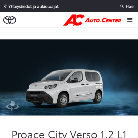
Yhteystiedot ja aukioloajat
Hae
Sivuhaku
Ok
Peruuta
Proace City Verso 1.2 L1