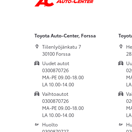
Toyota Auto-Center, Forssa
Toyot
Tiilenlyöjänkatu 7
He
30100 Forssa
28
Uudet autot
Uu
0300870726
02
MA-PE 09.00-18.00
MA
LA 10.00-14.00
LA
Vaihtoautot
Va
0300870726
02
MA-PE 09.00-18.00
MA
LA 10.00-14.00
LA
Huolto
Hu
0300870727
02