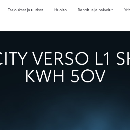
Tarjoukset ja uutiset
Huolto
Rahoitus ja palvelut
Yri
Sivuhaku
Ok
Peruuta
ITY VERSO L1 S
KWH 5OV