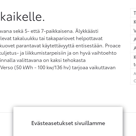
 kaikelle.
T
K
avana sekä 5- että 7-paikkaisena. Älykkäästi
levat takaluukku tai takapariovet helpottavat
A
uovet parantavat käytettävyyttä entisestään. Proace
A
uljetus- ja liikkumistarpeisiin ja on hyvä vaihtoehto
K
innalla valittavana on kaksi tehokasta
t
Verso (50 kWh - 100 kw/136 hv) tarjoaa vaikuttavan
A
C
Evästeasetukset sivuillamme