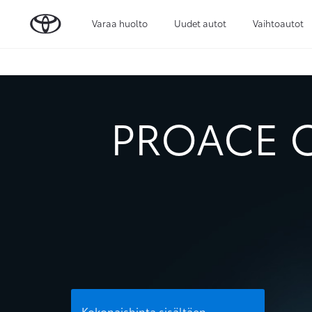
Varaa huolto
Uudet autot
Vaihtoautot
PROACE C
Kokonaishinta sisältäen