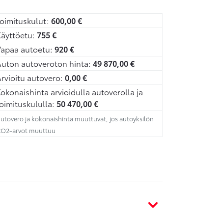
oimituskulut:
600,00
€
äyttöetu:
755
€
Vapaa autoetu:
920
€
uton autoveroton hinta:
49 870,00
€
rvioitu autovero:
0,00
€
okonaishinta arvioidulla autoverolla ja
oimituskululla:
50 470,00
€
utovero ja kokonaishinta muuttuvat, jos autoyksilön
O2-arvot muuttuu