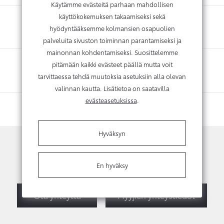
Käytämme evästeitä parhaan mahdollisen
käyttökokemuksen takaamiseksi sekä
hyödyntääksemme kolmansien osapuolien
palveluita sivuston toiminnan parantamiseksi ja
mainonnan kohdentamiseksi. Suosittelemme
pitämään kaikki evästeet päällä mutta voit
tarvittaessa tehdä muutoksia asetuksiin alla olevan
valinnan kautta. Lisätietoa on saatavilla
evästeasetuksissa
.
Hyväksyn
Kysy lisätietoja tai vaihtotarjousta
En hyväksy
Ota yhteyttä
Myyjien yhteystiedot