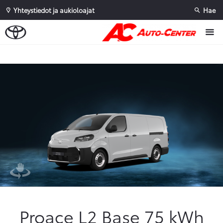
Yhteystiedot ja aukioloajat
Hae
Sivuhaku
Ok
Peruuta
Proace L2 Base 75 kWh