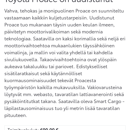
Vahva, tehokas ja monipuolinen Proace on suunniteltu
vastaamaan kaikkiin kuljetustarpeisiin. Uudistunut
Proace tuo mukanaan täysin uuden keulan ilmeen,
päivitetyn moottorivalikoiman sekä modernia
teknologiaa. Saatavilla on kaksi korimallia sekä neljä eri
moottorivaihtoehtoa mukaanlukien täyssähköinen
voimalinja, ja mallin voi valita yhdellä tai kahdella
sivuliukuovella. Takaovivaihtoehtoina ovat ylöspäin
aukeava takaluukku tai pariovet. Edistykselliset
sisätilaratkaisut sekä käytännölliset
kuormausominaisuudet tekevät Proacesta
työympäristön kaikilla mukavuuksilla. Vakiovarusteina
löytyvät mm. webasto, tavaratilan lattiavanerointi sekä
pysäköintitutkat takana. Saatavilla oleva Smart Cargo -
läpilastausominaisuus tuo yli metrin lisää tavaratilan
pituuteen.
Toimituskulut:
600,00
€