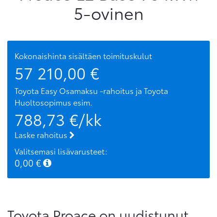
5-ovinen
Kokonaishinta sisältäen toimituskulut
57 210,00
€
Toyota Easy Osamaksu -rahoitus ja Toyota
Huoltosopimus
esim.
788,73
€/kk
Laske rahoitus
Valitsemasi lisävarusteet:
0,00
€
Toyota Proace on uudistunut