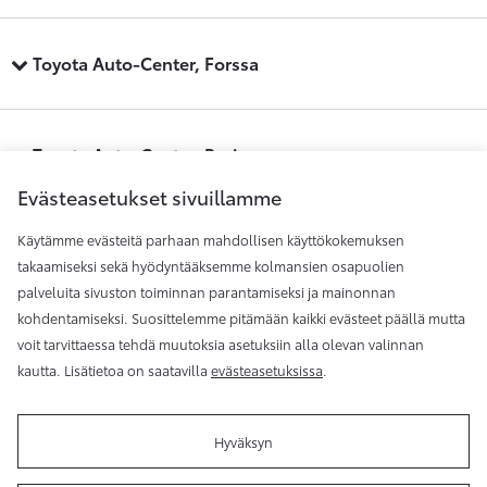
Toyota Auto-Center, Forssa
Toyota Auto-Center, Pori
Evästeasetukset sivuillamme
Käytämme evästeitä parhaan mahdollisen käyttökokemuksen
Toyota Auto-Center, Raisio
takaamiseksi sekä hyödyntääksemme kolmansien osapuolien
palveluita sivuston toiminnan parantamiseksi ja mainonnan
kohdentamiseksi. Suosittelemme pitämään kaikki evästeet päällä mutta
Toyota Auto-Center, Rauma
voit tarvittaessa tehdä muutoksia asetuksiin alla olevan valinnan
kautta. Lisätietoa on saatavilla
evästeasetuksissa
.
Hyväksyn