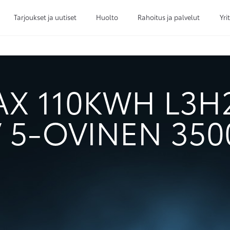
Tarjoukset ja uutiset
Huolto
Rahoitus ja palvelut
Yri
Sivuhaku
Ok
Peruuta
AX 110KWH L3H
 5-OVINEN 35