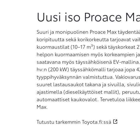
Uusi iso Proace M
Suuri ja monipuolinen Proace Max täydentää
koripituutta sekä korikorkeutta tarjoavat vai
kuormaustilat (10–17 m³) sekä täyskorkeat 2
helpon kuormaamisen myös korkeampien ja 
saatavana myös täyssähköisenä EV-mallina.
hv:n (200 kW) täyssähkömalli tarjoaa jopa 4
tyyppihyväksynnän valmistuttua. Vakiovarust
suuret lastausaukot takana ja sivuilla, sivu
ajastimella (dieselkäyttöiset mallit), peruu
automaattiset kaukovalot. Tervetuloa liik
Max.
Tutustu tarkemmin Toyota.fi:ssä