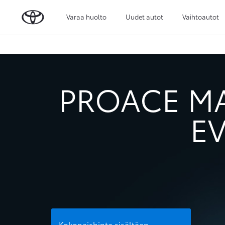
Varaa huolto
Uudet autot
Vaihtoautot
PROACE M
EV
Kokonaishinta sisältäen