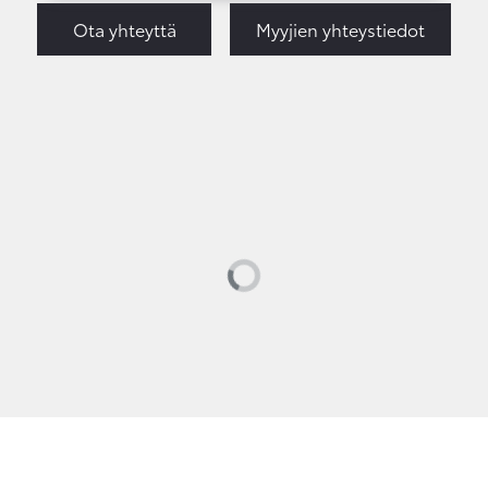
Ota yhteyttä
Myyjien yhteystiedot
Loading...