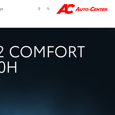
tys
2 COMFORT
00H