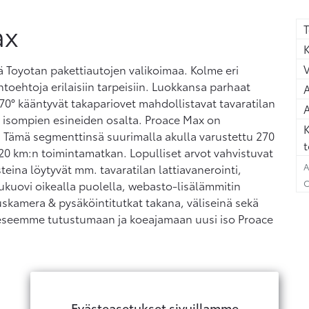
ax
T
K
 Toyotan pakettiautojen valikoimaa. Kolme eri
htoehtoja erilaisiin tarpeisiin. Luokkansa parhaat
A
70° kääntyvät takapariovet mahdollistavat tavaratilan
A
isompien esineiden osalta. Proace Max on
K
 Tämä segmenttinsä suurimalla akulla varustettu 270
t
20 km:n toimintamatkan. Lopulliset arvot vahvistuvat
A
eina löytyvät mm. tavaratilan lattiavanerointi,
C
liukuovi oikealla puolella, webasto-lisälämmitin
tuskamera & pysäköintitutkat takana, väliseinä sekä
keeseemme tutustumaan ja koeajamaan uusi iso Proace
Evästeasetukset sivuillamme