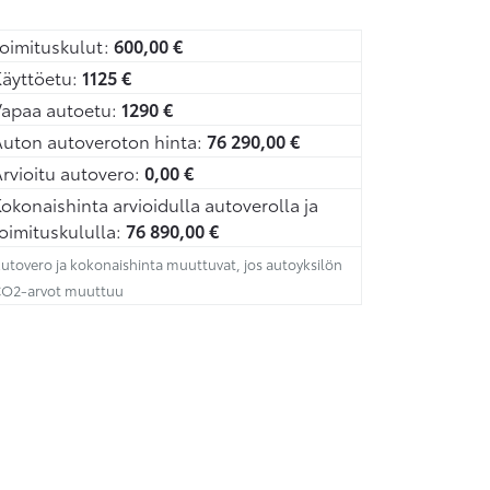
oimituskulut:
600,00
€
äyttöetu:
1125
€
Vapaa autoetu:
1290
€
uton autoveroton hinta:
76 290,00
€
rvioitu autovero:
0,00
€
okonaishinta arvioidulla autoverolla ja
oimituskululla:
76 890,00
€
utovero ja kokonaishinta muuttuvat, jos autoyksilön
O2-arvot muuttuu