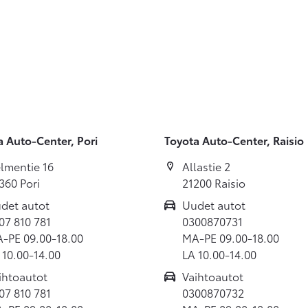
a Auto-Center, Pori
Toyota Auto-Center, Raisio
lmentie 16
Allastie 2
360 Pori
21200 Raisio
det autot
Uudet autot
07 810 781
0300870731
-PE 09.00-18.00
MA-PE 09.00-18.00
 10.00-14.00
LA 10.00-14.00
ihtoautot
Vaihtoautot
07 810 781
0300870732