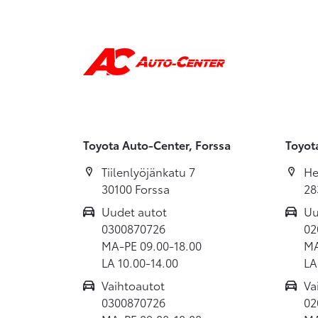
Toyota Auto-Center, Forssa
Toyot
Tiilenlyöjänkatu 7
He
30100 Forssa
28
Uudet autot
Uu
0300870726
02
MA-PE 09.00-18.00
MA
LA 10.00-14.00
LA
Vaihtoautot
Va
0300870726
02