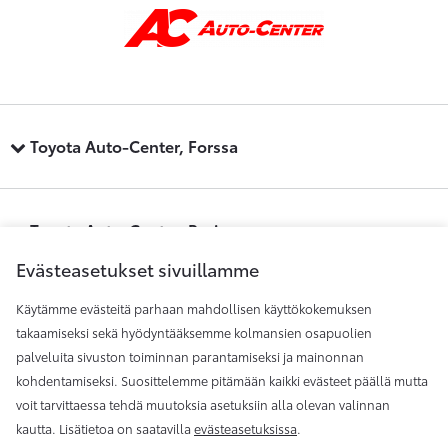
Toyota Auto-Center, Forssa
Toyota Auto-Center, Pori
Evästeasetukset sivuillamme
Käytämme evästeitä parhaan mahdollisen käyttökokemuksen
Toyota Auto-Center, Raisio
takaamiseksi sekä hyödyntääksemme kolmansien osapuolien
palveluita sivuston toiminnan parantamiseksi ja mainonnan
kohdentamiseksi. Suosittelemme pitämään kaikki evästeet päällä mutta
Toyota Auto-Center, Rauma
voit tarvittaessa tehdä muutoksia asetuksiin alla olevan valinnan
kautta. Lisätietoa on saatavilla
evästeasetuksissa
.