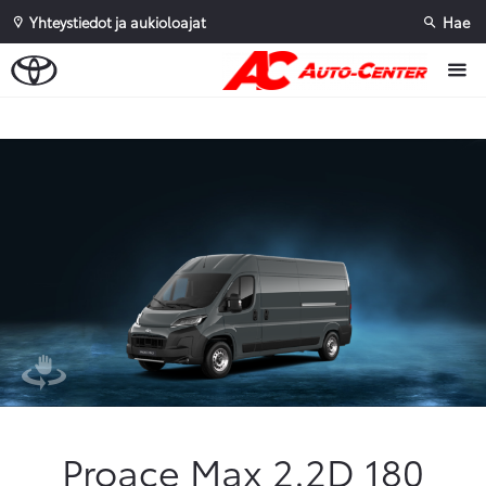
Yhteystiedot ja aukioloajat
Hae
Sivuhaku
Ok
Peruuta
Proace Max 2.2D 180