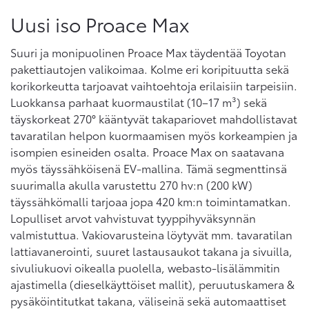
Uusi iso Proace Max
Suuri ja monipuolinen Proace Max täydentää Toyotan
pakettiautojen valikoimaa. Kolme eri koripituutta sekä
korikorkeutta tarjoavat vaihtoehtoja erilaisiin tarpeisiin.
Luokkansa parhaat kuormaustilat (10–17 m³) sekä
täyskorkeat 270° kääntyvät takapariovet mahdollistavat
tavaratilan helpon kuormaamisen myös korkeampien ja
isompien esineiden osalta. Proace Max on saatavana
myös täyssähköisenä EV-mallina. Tämä segmenttinsä
suurimalla akulla varustettu 270 hv:n (200 kW)
täyssähkömalli tarjoaa jopa 420 km:n toimintamatkan.
Lopulliset arvot vahvistuvat tyyppihyväksynnän
valmistuttua. Vakiovarusteina löytyvät mm. tavaratilan
lattiavanerointi, suuret lastausaukot takana ja sivuilla,
sivuliukuovi oikealla puolella, webasto-lisälämmitin
ajastimella (dieselkäyttöiset mallit), peruutuskamera &
pysäköintitutkat takana, väliseinä sekä automaattiset