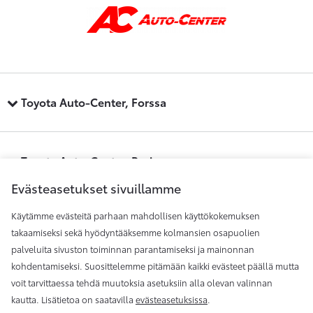
Toyota Auto-Center, Forssa
Toyota Auto-Center, Pori
Evästeasetukset sivuillamme
Käytämme evästeitä parhaan mahdollisen käyttökokemuksen
Toyota Auto-Center, Raisio
takaamiseksi sekä hyödyntääksemme kolmansien osapuolien
palveluita sivuston toiminnan parantamiseksi ja mainonnan
kohdentamiseksi. Suosittelemme pitämään kaikki evästeet päällä mutta
Toyota Auto-Center, Rauma
voit tarvittaessa tehdä muutoksia asetuksiin alla olevan valinnan
kautta. Lisätietoa on saatavilla
evästeasetuksissa
.