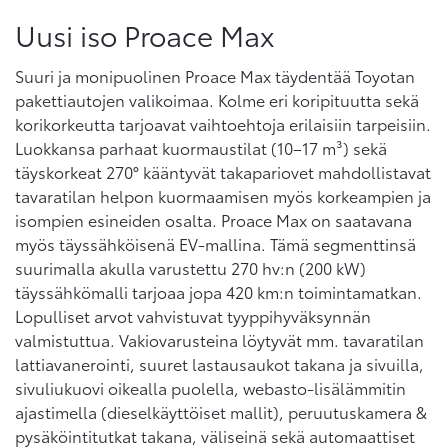
Uusi iso Proace Max
Suuri ja monipuolinen Proace Max täydentää Toyotan
pakettiautojen valikoimaa. Kolme eri koripituutta sekä
korikorkeutta tarjoavat vaihtoehtoja erilaisiin tarpeisiin.
Luokkansa parhaat kuormaustilat (10–17 m³) sekä
täyskorkeat 270° kääntyvät takapariovet mahdollistavat
tavaratilan helpon kuormaamisen myös korkeampien ja
isompien esineiden osalta. Proace Max on saatavana
myös täyssähköisenä EV-mallina. Tämä segmenttinsä
suurimalla akulla varustettu 270 hv:n (200 kW)
täyssähkömalli tarjoaa jopa 420 km:n toimintamatkan.
Lopulliset arvot vahvistuvat tyyppihyväksynnän
valmistuttua. Vakiovarusteina löytyvät mm. tavaratilan
lattiavanerointi, suuret lastausaukot takana ja sivuilla,
sivuliukuovi oikealla puolella, webasto-lisälämmitin
ajastimella (dieselkäyttöiset mallit), peruutuskamera &
pysäköintitutkat takana, väliseinä sekä automaattiset