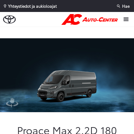
Yhteystiedot ja aukioloajat
Hae
Sivuhaku
Ok
Peruuta
Proace Max 2.2D 180