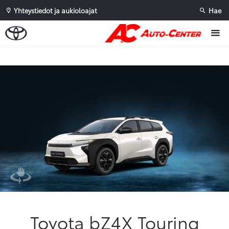
Yhteystiedot ja aukioloajat
Hae
Sivuhaku
Ok
Peruuta
Toyota bZ4X Touring