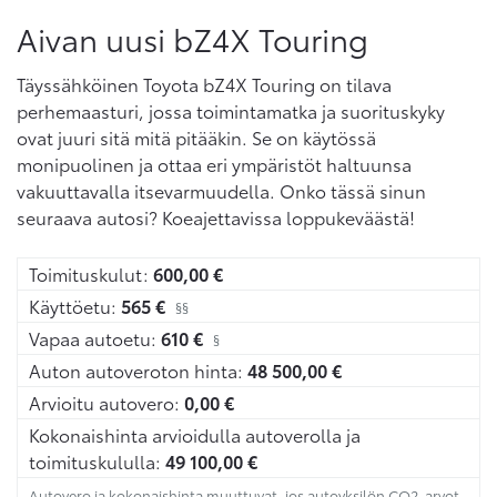
Aivan uusi bZ4X Touring
Täyssähköinen Toyota bZ4X Touring on tilava
perhemaasturi, jossa toimintamatka ja suorituskyky
ovat juuri sitä mitä pitääkin. Se on käytössä
monipuolinen ja ottaa eri ympäristöt haltuunsa
vakuuttavalla itsevarmuudella. Onko tässä sinun
seuraava autosi? Koeajettavissa loppukeväästä!
Toimituskulut:
600,00
€
Käyttöetu:
565
€
§§
Vapaa autoetu:
610
€
§
Auton autoveroton hinta:
48 500,00
€
Arvioitu autovero:
0,00
€
Kokonaishinta arvioidulla autoverolla ja
toimituskululla:
49 100,00
€
Autovero ja kokonaishinta muuttuvat, jos autoyksilön CO2-arvot