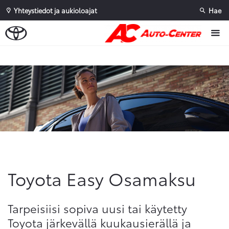
Yhteystiedot ja aukioloajat
Hae
Sivuhaku
Ok
Peruuta
Toyota Easy Osamaksu
Tarpeisiisi sopiva uusi tai käytetty
Toyota järkevällä kuukausierällä ja