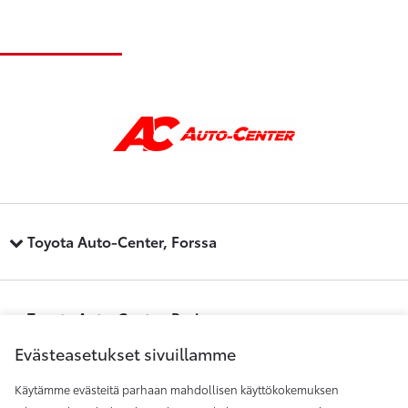
Toyota Auto-Center, Forssa
Toyota Auto-Center, Pori
Evästeasetukset sivuillamme
Käytämme evästeitä parhaan mahdollisen käyttökokemuksen
Toyota Auto-Center, Raisio