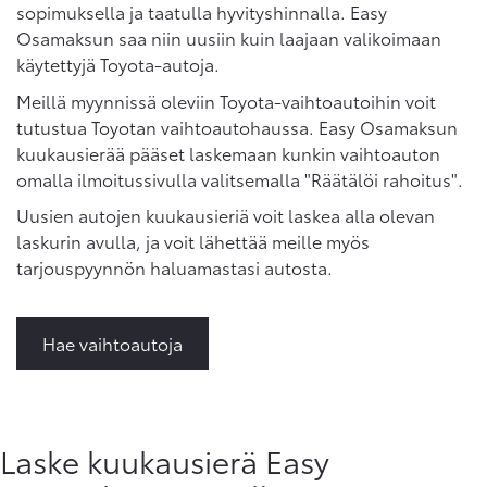
sopimuksella ja taatulla hyvityshinnalla. Easy
Osamaksun saa niin uusiin kuin laajaan valikoimaan
käytettyjä Toyota-autoja.
Meillä myynnissä oleviin Toyota-vaihtoautoihin voit
tutustua Toyotan vaihtoautohaussa. Easy Osamaksun
kuukausierää pääset laskemaan kunkin vaihtoauton
omalla ilmoitussivulla valitsemalla "Räätälöi rahoitus".
Uusien autojen kuukausieriä voit laskea alla olevan
laskurin avulla, ja voit lähettää meille myös
tarjouspyynnön haluamastasi autosta.
Hae vaihtoautoja
Laske kuukausierä Easy