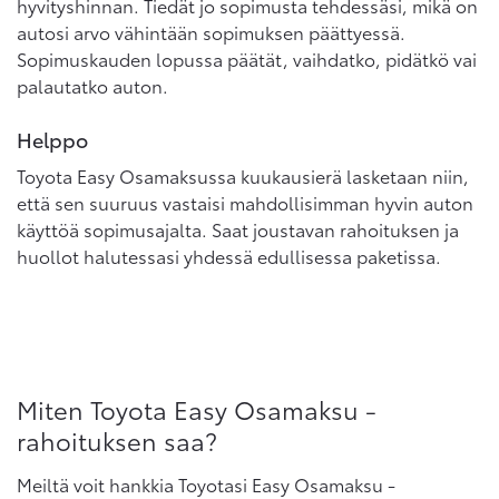
hyvityshinnan. Tiedät jo sopimusta tehdessäsi, mikä on
autosi arvo vähintään sopimuksen päättyessä.
Sopimuskauden lopussa päätät, vaihdatko, pidätkö vai
palautatko auton.
Helppo
Toyota Easy Osamaksussa kuukausierä lasketaan niin,
että sen suuruus vastaisi mahdollisimman hyvin auton
käyttöä sopimusajalta. Saat joustavan rahoituksen ja
huollot halutessasi yhdessä edullisessa paketissa.
Miten Toyota Easy Osamaksu -
rahoituksen saa?
Meiltä voit hankkia Toyotasi Easy Osamaksu -