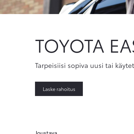
TOYOTA E
Tarpeisiisi sopiva uusi tai käyte
Laske rahoitus
Joustava