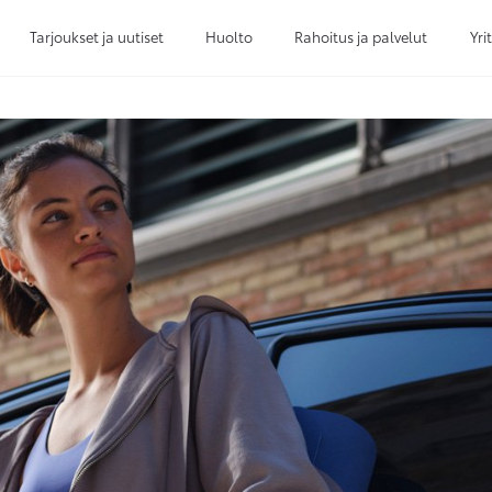
Tarjoukset ja uutiset
Huolto
Rahoitus ja palvelut
Yri
Sivuhaku
Ok
Peruuta