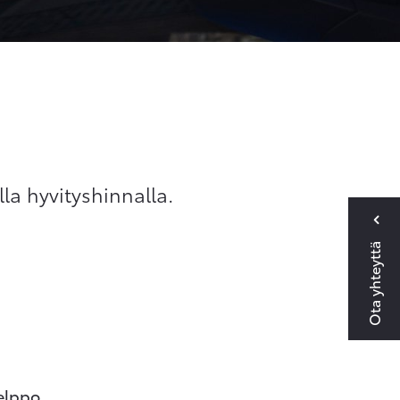
lla hyvityshinnalla.
Ota yhteyttä
elppo