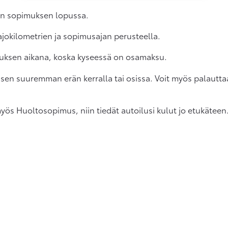
ään sopimuksen lopussa.
 ajokilometrien ja sopimusajan perusteella.
uksen aikana, koska kyseessä on osamaksu.
isen suuremman erän kerralla tai osissa. Voit myös palautt
s Huoltosopimus, niin tiedät autoilusi kulut jo etukäteen