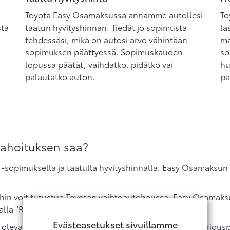
Toyota Easy Osamaksussa annamme autollesi
To
sta
taatun hyvityshinnan. Tiedät jo sopimusta
la
tehdessäsi, mikä on autosi arvo vähintään
ma
sopimuksen päättyessä. Sopimuskauden
so
lopussa päätät, vaihdatko, pidätkö vai
hu
palautatko auton.
pa
rahoituksen saa?
-sopimuksella ja taatulla hyvityshinnalla. Easy Osamaksun s
oihin voit tutustua Toyotan vaihtoautohaussa. Easy Osamak
lla "Räätälöi rahoitus".
Evästeasetukset sivuillamme
a olevan laskurin avulla, ja voit lähettää meille myös tarjo