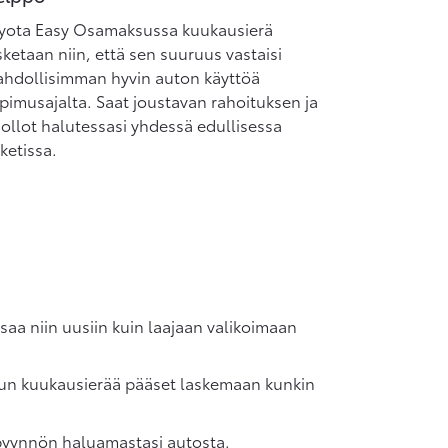
yota Easy Osamaksussa kuukausierä
sketaan niin, että sen suuruus vastaisi
hdollisimman hyvin auton käyttöä
pimusajalta. Saat joustavan rahoituksen ja
ollot halutessasi yhdessä edullisessa
ketissa.
aa niin uusiin kuin laajaan valikoimaan
sun kuukausierää pääset laskemaan kunkin
uspyynnön haluamastasi autosta.