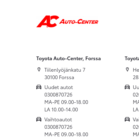
Toyota Auto-Center, Forssa
Toyot
Tiilenlyöjänkatu 7
He
30100 Forssa
28
Uudet autot
Uu
0300870726
02
MA-PE 09.00-18.00
MA
LA 10.00-14.00
LA
Vaihtoautot
Va
0300870726
02
MA-PE 09.00-18.00
MA