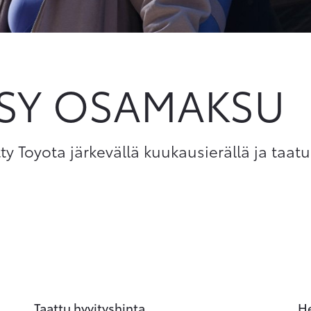
ASY OSAMAKSU
tty Toyota järkevällä kuukausierällä ja taatu
Taattu hyvityshinta
H