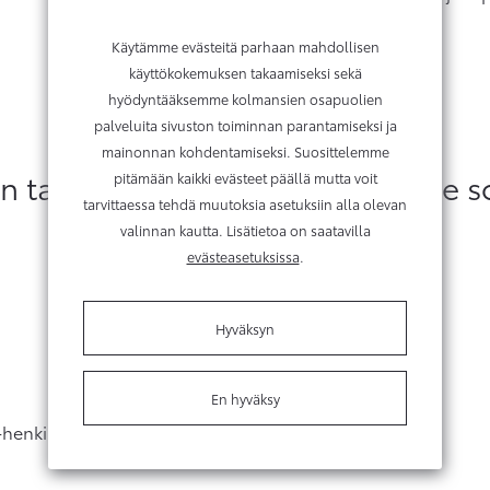
Käytämme evästeitä parhaan mahdollisen
käyttökokemuksen takaamiseksi sekä
hyödyntääksemme kolmansien osapuolien
palveluita sivuston toiminnan parantamiseksi ja
mainonnan kohdentamiseksi. Suosittelemme
taatulla hyvityshinnalla sinulle 
pitämään kaikki evästeet päällä mutta voit
tarvittaessa tehdä muutoksia asetuksiin alla olevan
valinnan kautta. Lisätietoa on saatavilla
evästeasetuksissa
.
Hyväksyn
En hyväksy
a-henkilöautoihin.