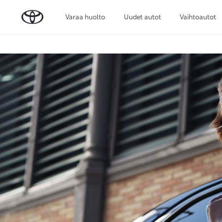
Varaa huolto
Uudet autot
Vaihtoautot