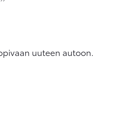
sopivaan uuteen autoon.