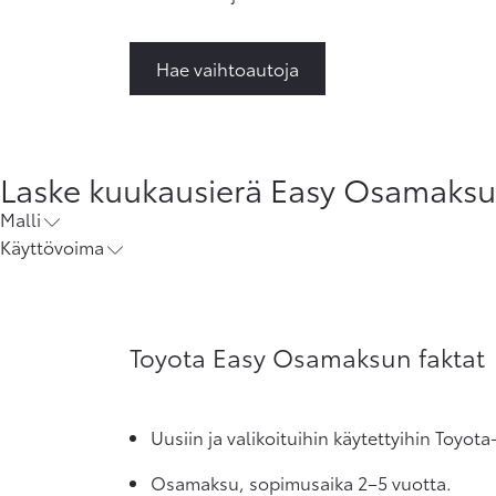
Hae vaihtoautoja
Laske kuukausierä Easy Osamaksun 
Malli
Käyttövoima
Toyota Easy Osamaksun faktat
Uusiin ja valikoituihin käytettyihin Toyot
Osamaksu, sopimusaika 2–5 vuotta.