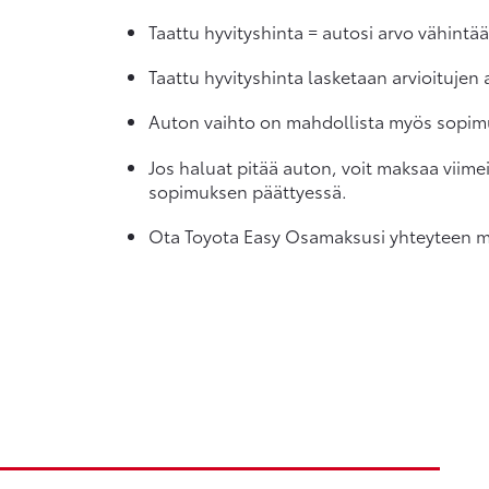
Taattu hyvityshinta = autosi arvo vähint
Taattu hyvityshinta lasketaan arvioitujen
Auton vaihto on mahdollista myös sopim
Jos haluat pitää auton, voit maksaa viime
sopimuksen päättyessä.
Ota Toyota Easy Osamaksusi yhteyteen myö