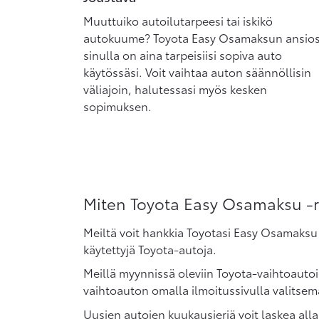
Muuttuiko autoilutarpeesi tai iskikö
autokuume? Toyota Easy Osamaksun ansio
sinulla on aina tarpeisiisi sopiva auto
käytössäsi. Voit vaihtaa auton säännöllisin
väliajoin, halutessasi myös kesken
sopimuksen.
Miten Toyota Easy Osamaksu -
Meiltä voit hankkia Toyotasi Easy Osamaksu 
käytettyjä Toyota-autoja.
Meillä myynnissä oleviin Toyota-vaihtoaut
vaihtoauton omalla ilmoitussivulla valitsema
Uusien autojen kuukausieriä voit laskea all