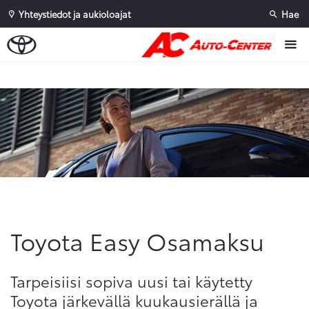
Yhteystiedot ja aukioloajat
Hae
Sivuhaku
Ok
Peruuta
Toyota Easy Osamaksu
Tarpeisiisi sopiva uusi tai käytetty
Toyota järkevällä kuukausierällä ja