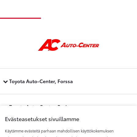
Toyota Auto-Center, Forssa
Toyota Auto-Center, Pori
Evästeasetukset sivuillamme
Käytämme evästeitä parhaan mahdollisen käyttökokemuksen
Toyota Auto-Center, Raisio