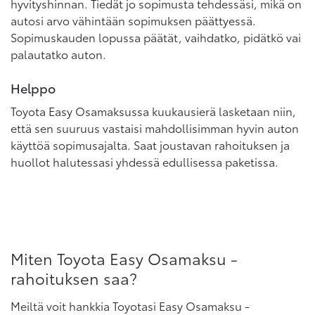
hyvityshinnan. Tiedät jo sopimusta tehdessäsi, mikä on
autosi arvo vähintään sopimuksen päättyessä.
Sopimuskauden lopussa päätät, vaihdatko, pidätkö vai
palautatko auton.
Helppo
Toyota Easy Osamaksussa kuukausierä lasketaan niin,
että sen suuruus vastaisi mahdollisimman hyvin auton
käyttöä sopimusajalta. Saat joustavan rahoituksen ja
huollot halutessasi yhdessä edullisessa paketissa.
Miten Toyota Easy Osamaksu -
rahoituksen saa?
Meiltä voit hankkia Toyotasi Easy Osamaksu -