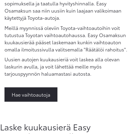
sopimuksella ja taatulla hyvityshinnalla. Easy
Osamaksun saa niin uusiin kuin laajaan valikoimaan
käytettyjä Toyota-autoja.
Meillä myynnissä oleviin Toyota-vaihtoautoihin voit
tutustua Toyotan vaihtoautohaussa. Easy Osamaksun
kuukausierää pääset laskemaan kunkin vaihtoauton
omalla ilmoitussivulla valitsemalla "Räätälöi rahoitus".
Uusien autojen kuukausieriä voit laskea alla olevan
laskurin avulla, ja voit lähettää meille myös
tarjouspyynnön haluamastasi autosta.
Hae vaihtoautoja
Laske kuukausierä Easy