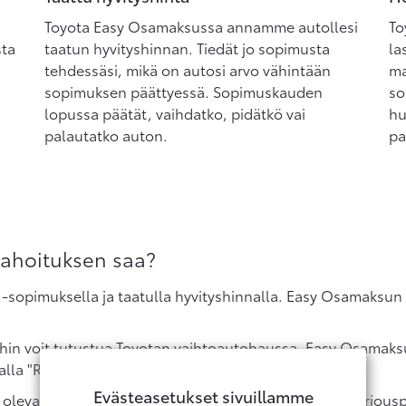
Toyota Easy Osamaksussa annamme autollesi
To
sta
taatun hyvityshinnan. Tiedät jo sopimusta
la
tehdessäsi, mikä on autosi arvo vähintään
ma
sopimuksen päättyessä. Sopimuskauden
so
lopussa päätät, vaihdatko, pidätkö vai
hu
palautatko auton.
pa
rahoituksen saa?
-sopimuksella ja taatulla hyvityshinnalla. Easy Osamaksun s
oihin voit tutustua Toyotan vaihtoautohaussa. Easy Osamak
lla "Räätälöi rahoitus".
Evästeasetukset sivuillamme
a olevan laskurin avulla, ja voit lähettää meille myös tarjo