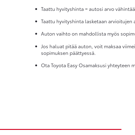
Taattu hyvityshinta = autosi arvo vähint
Taattu hyvityshinta lasketaan arvioitujen
Auton vaihto on mahdollista myös sopim
Jos haluat pitää auton, voit maksaa viime
sopimuksen päättyessä.
Ota Toyota Easy Osamaksusi yhteyteen myö