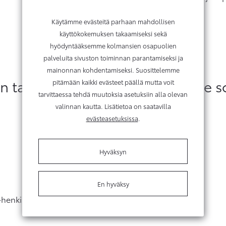
Käytämme evästeitä parhaan mahdollisen
käyttökokemuksen takaamiseksi sekä
hyödyntääksemme kolmansien osapuolien
palveluita sivuston toiminnan parantamiseksi ja
mainonnan kohdentamiseksi. Suosittelemme
taatulla hyvityshinnalla sinulle 
pitämään kaikki evästeet päällä mutta voit
tarvittaessa tehdä muutoksia asetuksiin alla olevan
valinnan kautta. Lisätietoa on saatavilla
evästeasetuksissa
.
Hyväksyn
En hyväksy
a-henkilöautoihin.