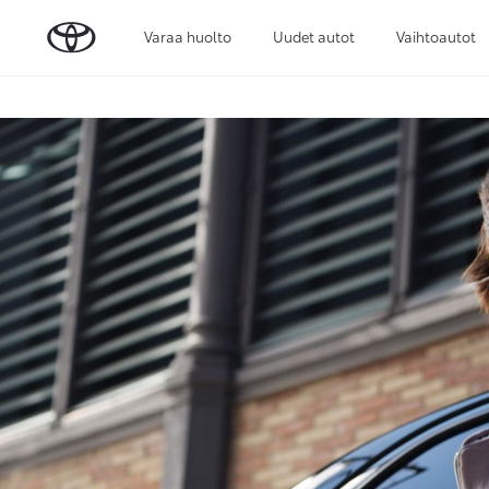
Varaa huolto
Uudet autot
Vaihtoautot