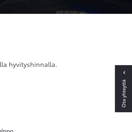
lla hyvityshinnalla.
Ota yhteyttä
elppo