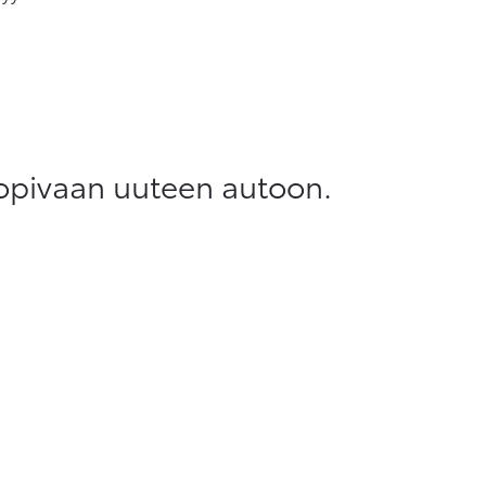
sopivaan uuteen autoon.