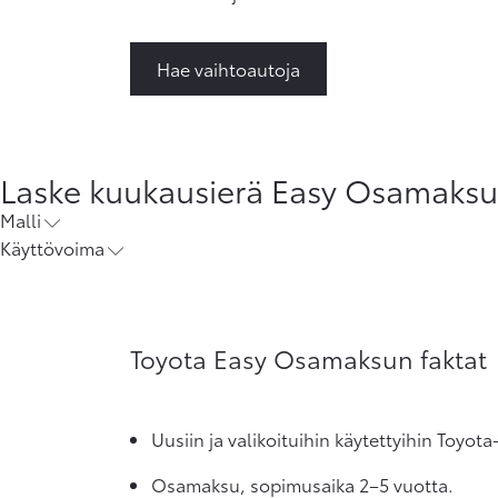
Hae vaihtoautoja
Laske kuukausierä Easy Osamaksun 
Malli
Käyttövoima
Toyota Easy Osamaksun faktat
Uusiin ja valikoituihin käytettyihin Toyot
Osamaksu, sopimusaika 2–5 vuotta.