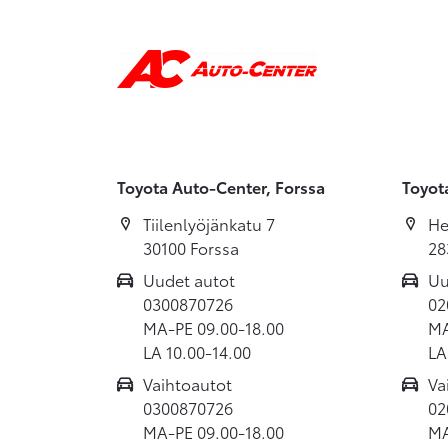
Toyota Auto-Center, Forssa
Toyot
Tiilenlyöjänkatu 7
He
30100 Forssa
28
Uudet autot
Uu
0300870726
02
MA-PE 09.00-18.00
MA
LA 10.00-14.00
LA
Vaihtoautot
Va
0300870726
02
MA-PE 09.00-18.00
MA