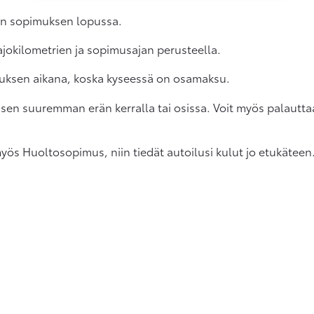
ään sopimuksen lopussa.
 ajokilometrien ja sopimusajan perusteella.
uksen aikana, koska kyseessä on osamaksu.
isen suuremman erän kerralla tai osissa. Voit myös palautt
s Huoltosopimus, niin tiedät autoilusi kulut jo etukäteen