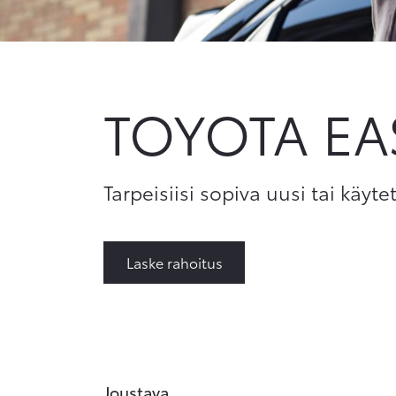
TOYOTA E
Tarpeisiisi sopiva uusi tai käyte
Laske rahoitus
Joustava