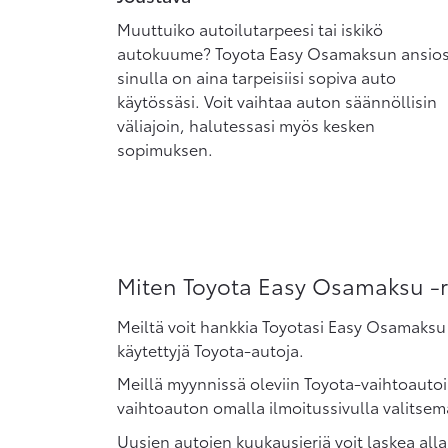
Muuttuiko autoilutarpeesi tai iskikö
autokuume? Toyota Easy Osamaksun ansio
sinulla on aina tarpeisiisi sopiva auto
käytössäsi. Voit vaihtaa auton säännöllisin
väliajoin, halutessasi myös kesken
sopimuksen.
Miten Toyota Easy Osamaksu -
Meiltä voit hankkia Toyotasi Easy Osamaksu 
käytettyjä Toyota-autoja.
Meillä myynnissä oleviin Toyota-vaihtoaut
vaihtoauton omalla ilmoitussivulla valitsema
Uusien autojen kuukausieriä voit laskea all