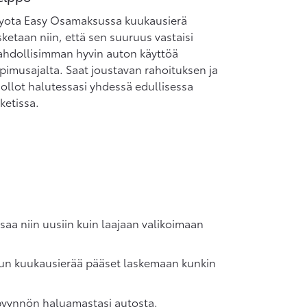
yota Easy Osamaksussa kuukausierä
sketaan niin, että sen suuruus vastaisi
hdollisimman hyvin auton käyttöä
pimusajalta. Saat joustavan rahoituksen ja
ollot halutessasi yhdessä edullisessa
ketissa.
aa niin uusiin kuin laajaan valikoimaan
sun kuukausierää pääset laskemaan kunkin
uspyynnön haluamastasi autosta.