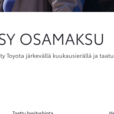
ASY OSAMAKSU
tty Toyota järkevällä kuukausierällä ja taatu
Taattu hyvityshinta
H