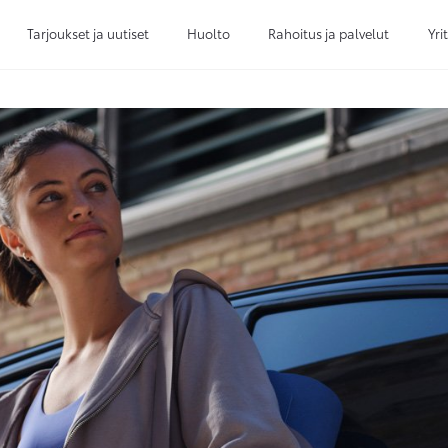
Tarjoukset ja uutiset
Huolto
Rahoitus ja palvelut
Yri
Sivuhaku
Ok
Peruuta