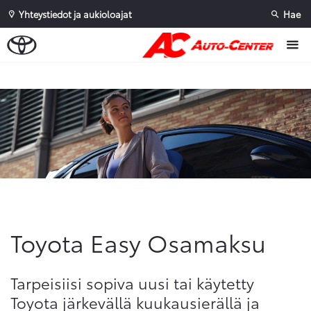
Yhteystiedot ja aukioloajat
Hae
Sivuhaku
Ok
Peruuta
Toyota Easy Osamaksu
Tarpeisiisi sopiva uusi tai käytetty
Toyota järkevällä kuukausierällä ja