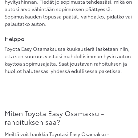
hyvityshinnan. Tiedät jo sopimusta tehdessäsi, mikä on
autosi arvo vähintään sopimuksen päättyessä.
Sopimuskauden lopussa päätät, vaihdatko, pidätkö vai
palautatko auton.
Helppo
Toyota Easy Osamaksussa kuukausierä lasketaan niin,
että sen suuruus vastaisi mahdollisimman hyvin auton
käyttöä sopimusajalta. Saat joustavan rahoituksen ja
huollot halutessasi yhdessä edullisessa paketissa.
Miten Toyota Easy Osamaksu -
rahoituksen saa?
Meiltä voit hankkia Toyotasi Easy Osamaksu -