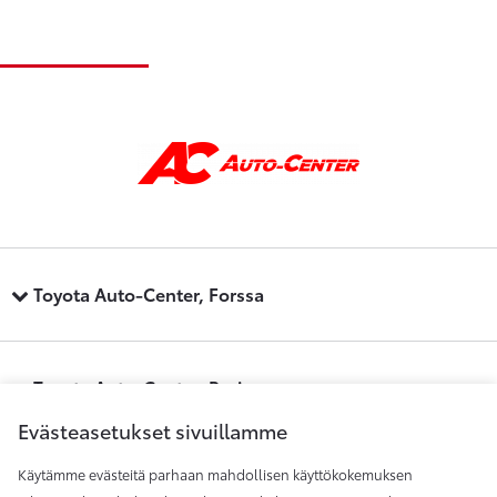
Toyota Auto-Center, Forssa
Toyota Auto-Center, Pori
Evästeasetukset sivuillamme
Käytämme evästeitä parhaan mahdollisen käyttökokemuksen
Toyota Auto-Center, Raisio