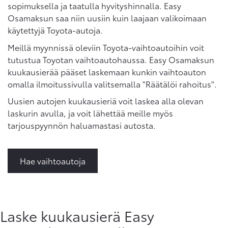
sopimuksella ja taatulla hyvityshinnalla. Easy
Osamaksun saa niin uusiin kuin laajaan valikoimaan
käytettyjä Toyota-autoja.
Meillä myynnissä oleviin Toyota-vaihtoautoihin voit
tutustua Toyotan vaihtoautohaussa. Easy Osamaksun
kuukausierää pääset laskemaan kunkin vaihtoauton
omalla ilmoitussivulla valitsemalla "Räätälöi rahoitus".
Uusien autojen kuukausieriä voit laskea alla olevan
laskurin avulla, ja voit lähettää meille myös
tarjouspyynnön haluamastasi autosta.
Hae vaihtoautoja
Laske kuukausierä Easy