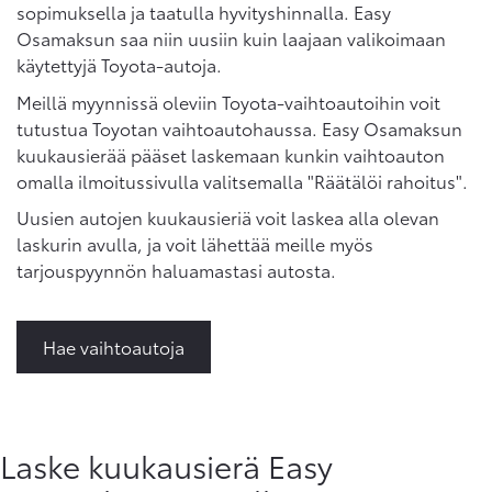
sopimuksella ja taatulla hyvityshinnalla. Easy
Osamaksun saa niin uusiin kuin laajaan valikoimaan
käytettyjä Toyota-autoja.
Meillä myynnissä oleviin Toyota-vaihtoautoihin voit
tutustua Toyotan vaihtoautohaussa. Easy Osamaksun
kuukausierää pääset laskemaan kunkin vaihtoauton
omalla ilmoitussivulla valitsemalla "Räätälöi rahoitus".
Uusien autojen kuukausieriä voit laskea alla olevan
laskurin avulla, ja voit lähettää meille myös
tarjouspyynnön haluamastasi autosta.
Hae vaihtoautoja
Laske kuukausierä Easy