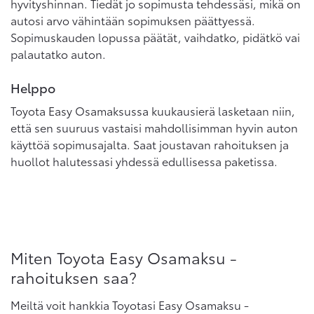
hyvityshinnan. Tiedät jo sopimusta tehdessäsi, mikä on
autosi arvo vähintään sopimuksen päättyessä.
Sopimuskauden lopussa päätät, vaihdatko, pidätkö vai
palautatko auton.
Helppo
Toyota Easy Osamaksussa kuukausierä lasketaan niin,
että sen suuruus vastaisi mahdollisimman hyvin auton
käyttöä sopimusajalta. Saat joustavan rahoituksen ja
huollot halutessasi yhdessä edullisessa paketissa.
Miten Toyota Easy Osamaksu -
rahoituksen saa?
Meiltä voit hankkia Toyotasi Easy Osamaksu -