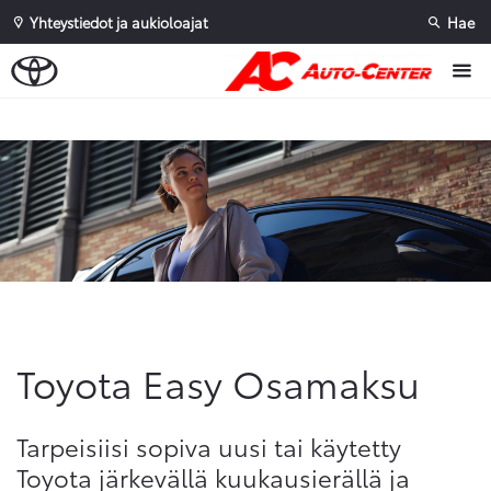
Yhteystiedot ja aukioloajat
Hae
Sivuhaku
Ok
Peruuta
Toyota Easy Osamaksu
Tarpeisiisi sopiva uusi tai käytetty
Toyota järkevällä kuukausierällä ja