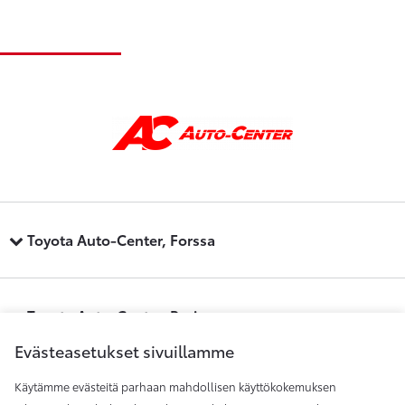
Toyota Auto-Center, Forssa
Toyota Auto-Center, Pori
Evästeasetukset sivuillamme
Käytämme evästeitä parhaan mahdollisen käyttökokemuksen
Toyota Auto-Center, Raisio