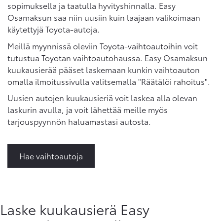
sopimuksella ja taatulla hyvityshinnalla. Easy
Osamaksun saa niin uusiin kuin laajaan valikoimaan
käytettyjä Toyota-autoja.
Meillä myynnissä oleviin Toyota-vaihtoautoihin voit
tutustua Toyotan vaihtoautohaussa. Easy Osamaksun
kuukausierää pääset laskemaan kunkin vaihtoauton
omalla ilmoitussivulla valitsemalla "Räätälöi rahoitus".
Uusien autojen kuukausieriä voit laskea alla olevan
laskurin avulla, ja voit lähettää meille myös
tarjouspyynnön haluamastasi autosta.
Hae vaihtoautoja
Laske kuukausierä Easy