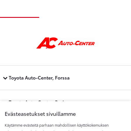
Toyota Auto-Center, Forssa
Toyota Auto-Center, Pori
Evästeasetukset sivuillamme
Käytämme evästeitä parhaan mahdollisen käyttökokemuksen
Toyota Auto-Center, Raisio