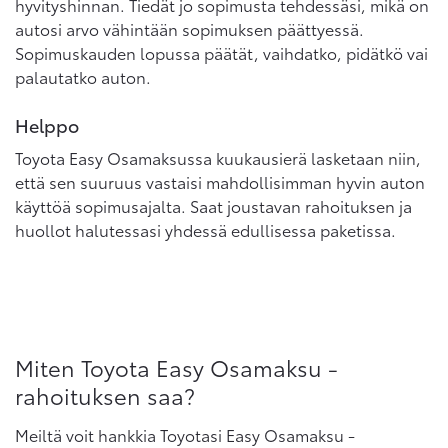
hyvityshinnan. Tiedät jo sopimusta tehdessäsi, mikä on
autosi arvo vähintään sopimuksen päättyessä.
Sopimuskauden lopussa päätät, vaihdatko, pidätkö vai
palautatko auton.
Helppo
Toyota Easy Osamaksussa kuukausierä lasketaan niin,
että sen suuruus vastaisi mahdollisimman hyvin auton
käyttöä sopimusajalta. Saat joustavan rahoituksen ja
huollot halutessasi yhdessä edullisessa paketissa.
Miten Toyota Easy Osamaksu -
rahoituksen saa?
Meiltä voit hankkia Toyotasi Easy Osamaksu -