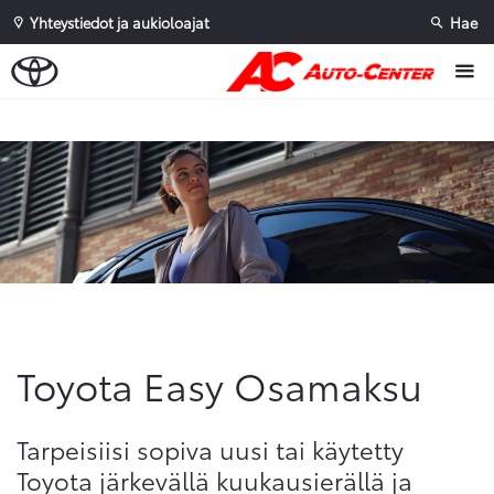
Yhteystiedot ja aukioloajat
Hae
Sivuhaku
Ok
Peruuta
Toyota Easy Osamaksu
Tarpeisiisi sopiva uusi tai käytetty
Toyota järkevällä kuukausierällä ja