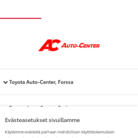
Toyota Auto-Center, Forssa
Toyota Auto-Center, Pori
Evästeasetukset sivuillamme
Käytämme evästeitä parhaan mahdollisen käyttökokemuksen
Toyota Auto-Center, Raisio