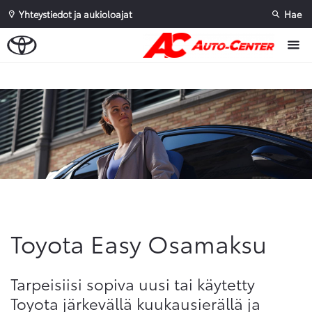
Yhteystiedot ja aukioloajat
Hae
Sivuhaku
Ok
Peruuta
Toyota Easy Osamaksu
Tarpeisiisi sopiva uusi tai käytetty
Toyota järkevällä kuukausierällä ja