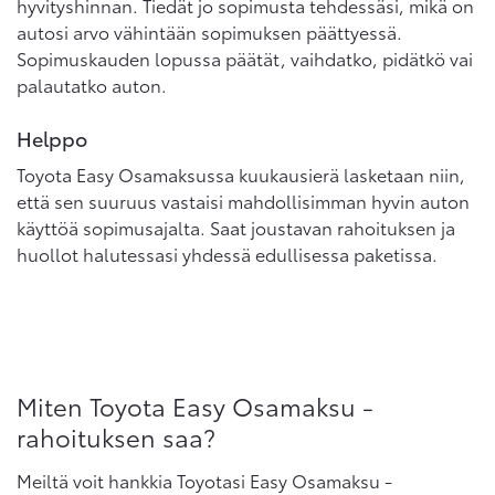
hyvityshinnan. Tiedät jo sopimusta tehdessäsi, mikä on
autosi arvo vähintään sopimuksen päättyessä.
Sopimuskauden lopussa päätät, vaihdatko, pidätkö vai
palautatko auton.
Helppo
Toyota Easy Osamaksussa kuukausierä lasketaan niin,
että sen suuruus vastaisi mahdollisimman hyvin auton
käyttöä sopimusajalta. Saat joustavan rahoituksen ja
huollot halutessasi yhdessä edullisessa paketissa.
Miten Toyota Easy Osamaksu -
rahoituksen saa?
Meiltä voit hankkia Toyotasi Easy Osamaksu -