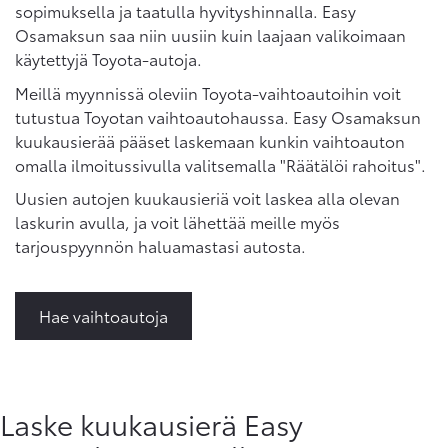
sopimuksella ja taatulla hyvityshinnalla. Easy
Osamaksun saa niin uusiin kuin laajaan valikoimaan
käytettyjä Toyota-autoja.
Meillä myynnissä oleviin Toyota-vaihtoautoihin voit
tutustua Toyotan vaihtoautohaussa. Easy Osamaksun
kuukausierää pääset laskemaan kunkin vaihtoauton
omalla ilmoitussivulla valitsemalla "Räätälöi rahoitus".
Uusien autojen kuukausieriä voit laskea alla olevan
laskurin avulla, ja voit lähettää meille myös
tarjouspyynnön haluamastasi autosta.
Hae vaihtoautoja
Laske kuukausierä Easy