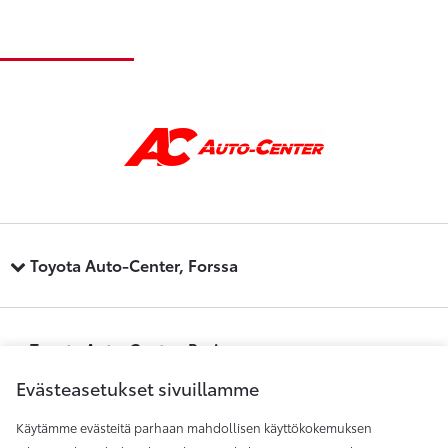
Toyota Auto-Center, Forssa
Toyota Auto-Center, Pori
Evästeasetukset sivuillamme
Käytämme evästeitä parhaan mahdollisen käyttökokemuksen
Toyota Auto-Center, Raisio