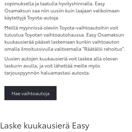
sopimuksella ja taatulla hyvityshinnalla. Easy
Osamaksun saa niin uusiin kuin laajaan valikoimaan
käytettyjä Toyota-autoja.
Meillä myynnissä oleviin Toyota-vaihtoautoihin voit
tutustua Toyotan vaihtoautohaussa. Easy Osamaksun
kuukausierää pääset laskemaan kunkin vaihtoauton
omalla ilmoitussivulla valitsemalla "Räätälöi rahoitus".
Uusien autojen kuukausieriä voit laskea alla olevan
laskurin avulla, ja voit lähettää meille myös
tarjouspyynnön haluamastasi autosta.
Hae vaihtoautoja
Laske kuukausierä Easy