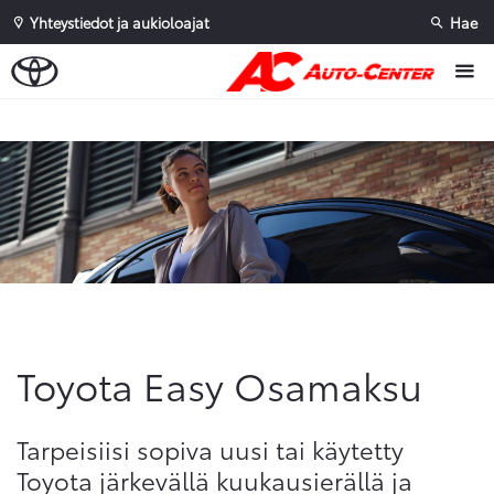
Yhteystiedot ja aukioloajat
Hae
Sivuhaku
Ok
Peruuta
Toyota Easy Osamaksu
Tarpeisiisi sopiva uusi tai käytetty
Toyota järkevällä kuukausierällä ja