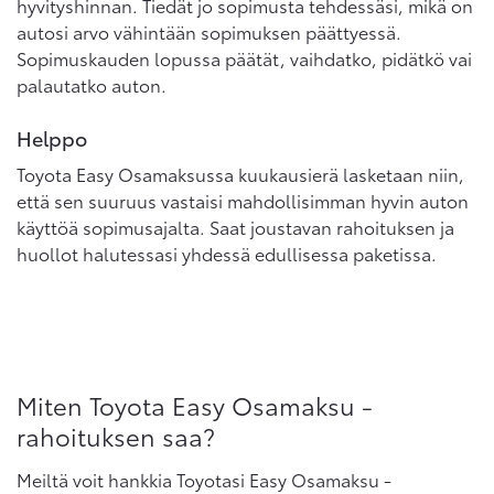
hyvityshinnan. Tiedät jo sopimusta tehdessäsi, mikä on
autosi arvo vähintään sopimuksen päättyessä.
Sopimuskauden lopussa päätät, vaihdatko, pidätkö vai
palautatko auton.
Helppo
Toyota Easy Osamaksussa kuukausierä lasketaan niin,
että sen suuruus vastaisi mahdollisimman hyvin auton
käyttöä sopimusajalta. Saat joustavan rahoituksen ja
huollot halutessasi yhdessä edullisessa paketissa.
Miten Toyota Easy Osamaksu -
rahoituksen saa?
Meiltä voit hankkia Toyotasi Easy Osamaksu -