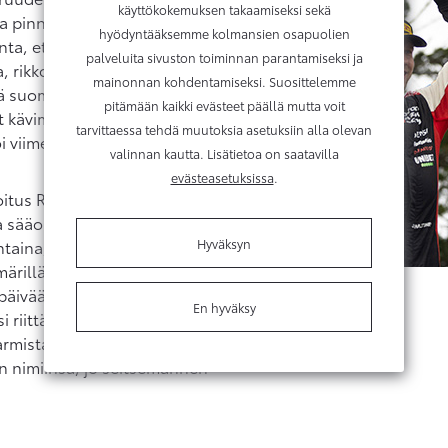
käyttökokemuksen takaamiseksi sekä
la pinnassa nyt. Kallen
hyödyntääksemme kolmansien osapuolien
, että kaveri, joka juuri
palveluita sivuston toiminnan parantamiseksi ja
ta, rikkoen kaikki ennätykset
mainonnan kohdentamiseksi. Suosittelemme
 suomalaisille, 20 vuotta
pitämään kaikki evästeet päällä mutta voit
at kävimme lähellä
tarvittaessa tehdä muutoksia asetuksiin alla olevan
toi viimein mestaruuden taas
valinnan kautta. Lisätietoa on saatavilla
evästeasetuksissa
.
soitus Rovanperän
a sääolosuhteissa, mikä on
Hyväksyn
taina, 22-
rillä pätkillä ja varmisti
päivään. Kilpailun
En hyväksy
 riittänyt sijoitus neljän
rmistamiseksi, mutta
in nimiinsä, jo seitsemännen