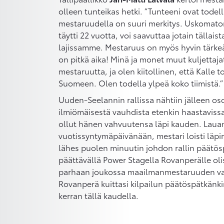
olleen tunteikas hetki. ”Tunteeni ovat todel
mestaruudella on suuri merkitys. Uskomatonta
täytti 22 vuotta, voi saavuttaa jotain tällais
lajissamme. Mestaruus on myös hyvin tärkeä
on pitkä aika! Minä ja monet muut kuljettaj
mestaruutta, ja olen kiitollinen, että Kalle 
Suomeen. Olen todella ylpeä koko tiimistä.”
Uuden-Seelannin rallissa nähtiin jälleen o
ilmiömäisestä vauhdista etenkin haastaviss
ollut hänen vahvuutensa läpi kauden. Lauan
vuotissyntymäpäivänään, mestari loisti läpimä
lähes puolen minuutin johdon rallin päätös
päättävällä Power Stagella Rovanperälle olisi
parhaan joukossa maailmanmestaruuden va
Rovanperä kuittasi kilpailun päätöspätkänk
kerran tällä kaudella.