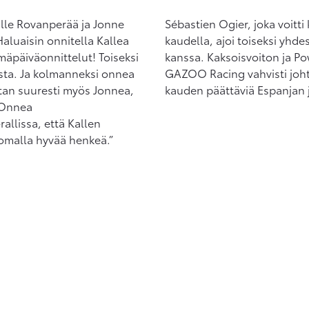
alle Rovanperää ja Jonne
Sébastien Ogier, joka voitt
aluaisin onnitella Kallea
kaudella, ajoi toiseksi yhde
mäpäiväonnittelut! Toiseksi
kanssa. Kaksoisvoiton ja P
sta. Ja kolmanneksi onnea
GAZOO Racing vahvisti joh
tan suuresti myös Jonnea,
kauden päättäviä Espanjan j
 Onnea
llissa, että Kallen
uomalla hyvää henkeä.”