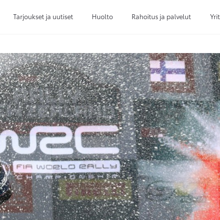
Tarjoukset ja uutiset
Huolto
Rahoitus ja palvelut
Yri
Sivuhaku
Ok
Peruuta