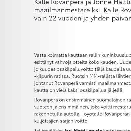
Kalle Rovanperä ja Jonne Haltt
maailmanmestareiksi. Kalle Rov
vain 22 vuoden ja yhden päivän
Vasta kolmatta kauttaan rallin kuninkuuslu
esittänyt vahvoja otteita koko kauden. Uuden
jo kuudes osakilpailuvoitto tällä kaudella 
-kilpurin ratissa. Ruotsin MM-rallista lähtie
johtanut Rovanperä varmisti maailmanmest
kautta on vielä kaksi osakilpailua jäljellä.
Rovanperä on ensimmäinen suomalainen ral
vuoteen ja ensimmäinen, joka voitti mesta
rakennetulla autolla. Toyotalle Rovanperä
kuljettajien sarjan voitto.
Tallipäällikkö
Jari-Matti Latvala
kertoi mest