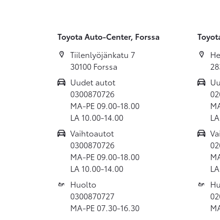
Toyota Auto-Center, Forssa
Toyot
Tiilenlyöjänkatu 7
He
30100 Forssa
28
Uudet autot
Uu
0300870726
02
MA-PE 09.00-18.00
MA
LA 10.00-14.00
LA
Vaihtoautot
Va
0300870726
02
MA-PE 09.00-18.00
MA
LA 10.00-14.00
LA
Huolto
Hu
0300870727
02
MA-PE 07.30-16.30
MA