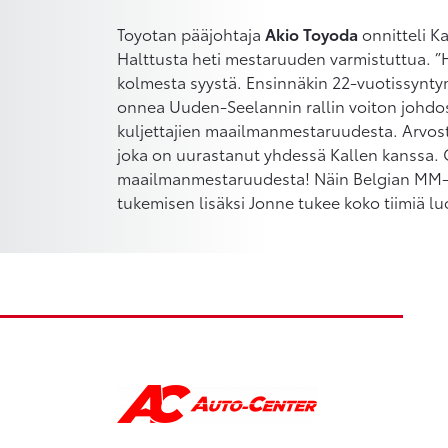
Toyotan pääjohtaja
Akio Toyoda
onnitteli K
Halttusta heti mestaruuden varmistuttua. ”H
kolmesta syystä. Ensinnäkin 22-vuotissynty
onnea Uuden-Seelannin rallin voiton johdo
kuljettajien maailmanmestaruudesta. Arvos
joka on uurastanut yhdessä Kallen kanssa.
maailmanmestaruudesta! Näin Belgian MM-ra
tukemisen lisäksi Jonne tukee koko tiimiä l