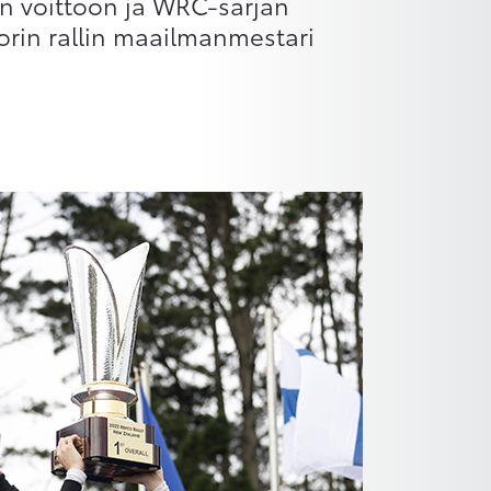
in voittoon ja WRC-sarjan
orin rallin maailmanmestari