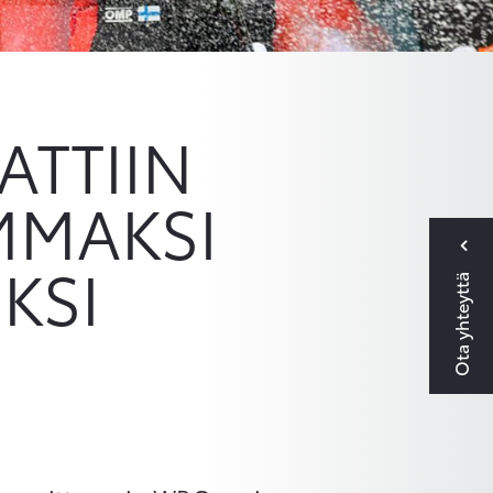
TTIIN
MMAKSI
KSI
Ota yhteyttä