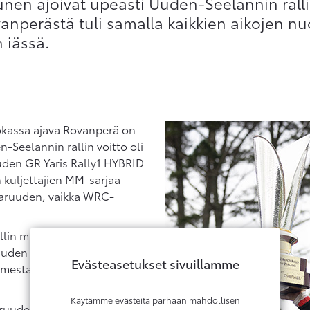
unen ajoivat upeasti Uuden-Seelannin rall
anperästä tuli samalla kaikkien aikojen nu
 iässä.
okassa ajava Rovanperä on
-Seelannin rallin voitto oli
uuden GR Yaris Rally1 HYBRID
n kuljettajien MM-sarjaa
aruuden, vaikka WRC-
lin maailmanmestari 20
ruuden Suomessa
Evästeasetukset sivuillamme
n mestaruus on kahdeksas
Käytämme evästeitä parhaan mahdollisen
aruuden varmistumisen