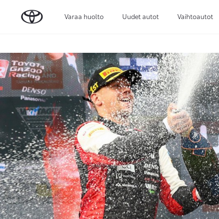
Varaa huolto
Uudet autot
Vaihtoautot