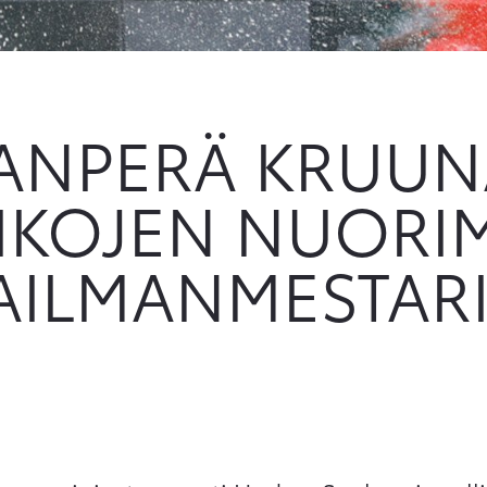
ANPERÄ KRUUNA
AIKOJEN NUORI
AILMANMESTARI