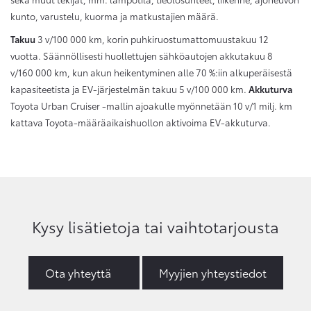
kunto, varustelu, kuorma ja matkustajien määrä.
Takuu
3 v/100 000 km, korin puhkiruostumattomuustakuu 12
vuotta. Säännöllisesti huollettujen sähköautojen akkutakuu 8
v/160 000 km, kun akun heikentyminen alle 70 %:iin alkuperäisestä
kapasiteetista ja EV-järjestelmän takuu 5 v/100 000 km.
Akkuturva
Toyota Urban Cruiser -mallin ajoakulle myönnetään 10 v/1 milj. km
kattava Toyota-määräaikaishuollon aktivoima EV-akkuturva.
Kysy lisätietoja tai vaihtotarjousta
Ota yhteyttä
Myyjien yhteystiedot