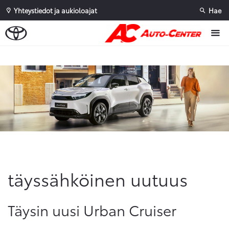
Yhteystiedot ja aukioloajat
Hae
täyssähköinen uutuus
Täysin uusi Urban Cruiser