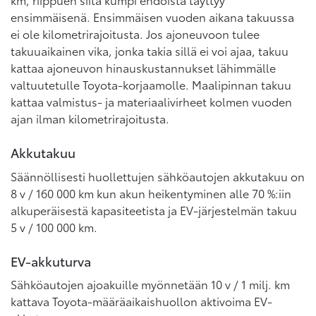
ensimmäisenä. Ensimmäisen vuoden aikana takuussa
ei ole kilometrirajoitusta. Jos ajoneuvoon tulee
takuuaikainen vika, jonka takia sillä ei voi ajaa, takuu
kattaa ajoneuvon hinauskustannukset lähimmälle
valtuutetulle Toyota-korjaamolle. Maalipinnan takuu
kattaa valmistus- ja materiaalivirheet kolmen vuoden
ajan ilman kilometrirajoitusta.
Akkutakuu
Säännöllisesti huollettujen sähköautojen akkutakuu on
8 v / 160 000 km kun akun heikentyminen alle 70 %:iin
alkuperäisestä kapasiteetista ja EV-järjestelmän takuu
5 v / 100 000 km.
EV-akkuturva
Sähköautojen ajoakuille myönnetään 10 v / 1 milj. km
kattava Toyota-määräaikaishuollon aktivoima EV-