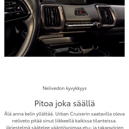
Nelivedon kyvykkyys
Pitoa joka säällä
Älä anna kelin yllättää. Urban Cruiserin saatavilla oleva
neliveto pitää sinut liikkeellä kaikissa tilanteissa.
Järjestelmä säätelee vääntövoimaa etu- ja takapyörien