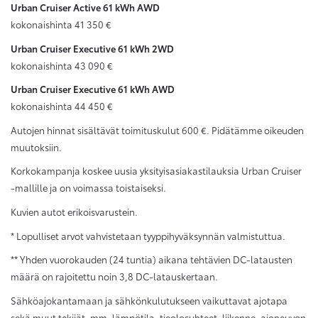
Urban Cruiser Active 61 kWh AWD
kokonaishinta 41 350 €
Urban Cruiser Executive 61 kWh 2WD
kokonaishinta 43 090 €
Urban Cruiser Executive 61 kWh AWD
kokonaishinta 44 450 €
Autojen hinnat sisältävät toimituskulut 600 €. Pidätämme oikeuden
muutoksiin.
Korkokampanja koskee uusia yksityisasiakastilauksia Urban Cruiser
-mallille ja on voimassa toistaiseksi.
Kuvien autot erikoisvarustein.
* Lopulliset arvot vahvistetaan tyyppihyväksynnän valmistuttua.
** Yhden vuorokauden (24 tuntia) aikana tehtävien DC-latausten
määrä on rajoitettu noin 3,8 DC-latauskertaan.
Sähköajokantamaan ja sähkönkulutukseen vaikuttavat ajotapa
sekä muut tekijät, mm. lämpötila, tieolosuhteet, liikenne, ajoneuvon