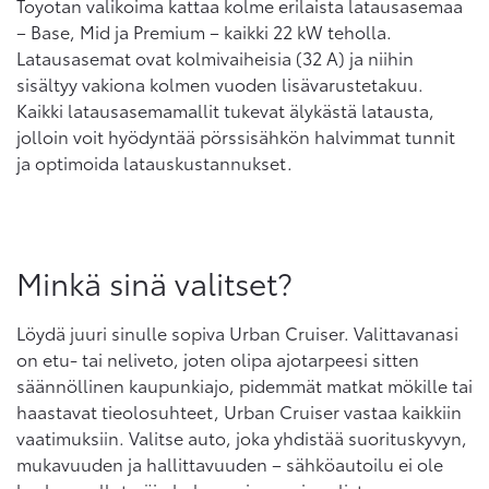
Toyotan valikoima kattaa kolme erilaista latausasemaa
– Base, Mid ja Premium – kaikki 22 kW teholla.
Latausasemat ovat kolmivaiheisia (32 A) ja niihin
sisältyy vakiona kolmen vuoden lisävarustetakuu.
Kaikki latausasemamallit tukevat älykästä latausta,
jolloin voit hyödyntää pörssisähkön halvimmat tunnit
ja optimoida latauskustannukset.
Minkä sinä valitset?
Löydä juuri sinulle sopiva Urban Cruiser. Valittavanasi
on etu- tai neliveto, joten olipa ajotarpeesi sitten
säännöllinen kaupunkiajo, pidemmät matkat mökille tai
haastavat tieolosuhteet, Urban Cruiser vastaa kaikkiin
vaatimuksiin. Valitse auto, joka yhdistää suorituskyvyn,
mukavuuden ja hallittavuuden – sähköautoilu ei ole