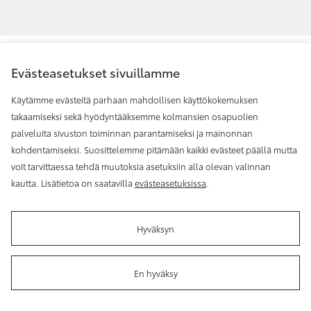
Evästeasetukset sivuillamme
Käytämme evästeitä parhaan mahdollisen käyttökokemuksen
takaamiseksi sekä hyödyntääksemme kolmansien osapuolien
palveluita sivuston toiminnan parantamiseksi ja mainonnan
kohdentamiseksi. Suosittelemme pitämään kaikki evästeet päällä mutta
voit tarvittaessa tehdä muutoksia asetuksiin alla olevan valinnan
kautta. Lisätietoa on saatavilla
evästeasetuksissa
.
Toyota Auto-Center, Forssa
Hyväksyn
En hyväksy
Toyota Auto-Center, Pori