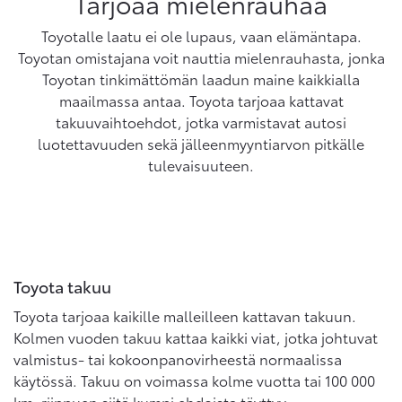
Tarjoaa mielenrauhaa
Toyotalle laatu ei ole lupaus, vaan elämäntapa.
Toyotan omistajana voit nauttia mielenrauhasta, jonka
Toyotan tinkimättömän laadun maine kaikkialla
maailmassa antaa. Toyota tarjoaa kattavat
takuuvaihtoehdot, jotka varmistavat autosi
luotettavuuden sekä jälleenmyyntiarvon pitkälle
tulevaisuuteen.
Toyota takuu
Toyota tarjoaa kaikille malleilleen kattavan takuun.
Kolmen vuoden takuu kattaa kaikki viat, jotka johtuvat
valmistus- tai kokoonpanovirheestä normaalissa
käytössä. Takuu on voimassa kolme vuotta tai 100 000
km, riippuen siitä kumpi ehdoista täyttyy