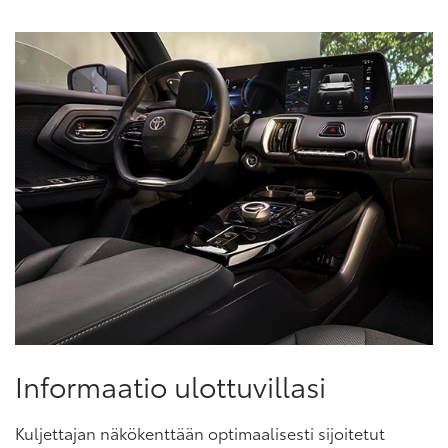
Informaatio ulottuvillasi
Kuljettajan näkökenttään optimaalisesti sijoitetut