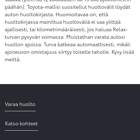
päähän). Toyota-mallisi suositellut huoltovälit löydät
auton huoltokirjasta. Huomioitavaa on, että
huoltokirjassa mainittua huoltoväliä ei saa ylittää
ajallisesti, tai kilometrimääräisesti, jos haluaa Relax-
turvan pysyvän voimassa. Muistathan varata autosi
huollon ajoissa. Turva katkeaa automaattisesti, mikäli
ajoneuvon omistajuus siirtyy toiselle taholle. Kysy lisää
meiltä.
Varaa huolto
Katso kohteet