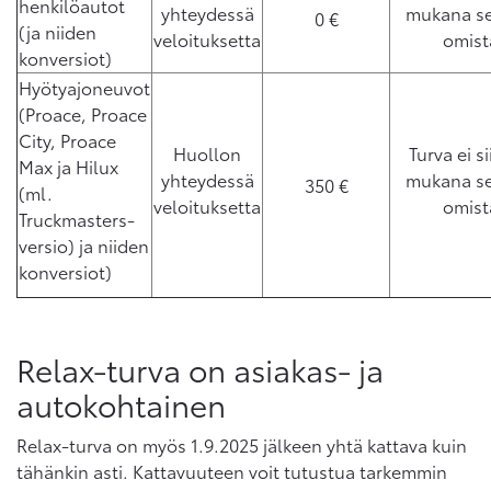
henkilöautot
yhteydessä
mukana se
0 €
(ja niiden
veloituksetta
omist
konversiot)
Hyötyajoneuvot
(Proace, Proace
City, Proace
Huollon
Turva ei s
Max ja Hilux
yhteydessä
mukana se
350 €
(ml.
veloituksetta
omist
Truckmasters-
versio) ja niiden
konversiot)
Relax-turva on asiakas- ja
autokohtainen
Relax-turva on myös 1.9.2025 jälkeen yhtä kattava kuin
tähänkin asti. Kattavuuteen voit tutustua tarkemmin