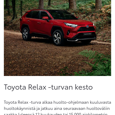
Toyota Relax -turvan kesto
Toyota Relax -turva alkaa huolto-ohjelmaan kuuluvasta
huoltokäynnistä ja jatkuu aina seuraavaan huoltoväliin
saakka (yleensä 12 kuukauden tai 15 000 ajokilometrin