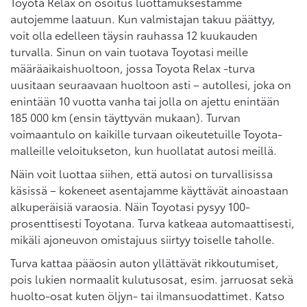
Toyota Relax on osoitus luottamuksestamme
autojemme laatuun. Kun valmistajan takuu päättyy,
voit olla edelleen täysin rauhassa 12 kuukauden
turvalla. Sinun on vain tuotava Toyotasi meille
määräaikaishuoltoon, jossa Toyota Relax -turva
uusitaan seuraavaan huoltoon asti – autollesi, joka on
enintään 10 vuotta vanha tai jolla on ajettu enintään
185 000 km (ensin täyttyvän mukaan). Turvan
voimaantulo on kaikille turvaan oikeutetuille Toyota-
malleille veloitukseton, kun huollatat autosi meillä.
Näin voit luottaa siihen, että autosi on turvallisissa
käsissä – kokeneet asentajamme käyttävät ainoastaan
alkuperäisiä varaosia. Näin Toyotasi pysyy 100-
prosenttisesti Toyotana. Turva katkeaa automaattisesti,
mikäli ajoneuvon omistajuus siirtyy toiselle taholle.
Turva kattaa pääosin auton yllättävät rikkoutumiset,
pois lukien normaalit kulutusosat, esim. jarruosat sekä
huolto-osat kuten öljyn- tai ilmansuodattimet. Katso