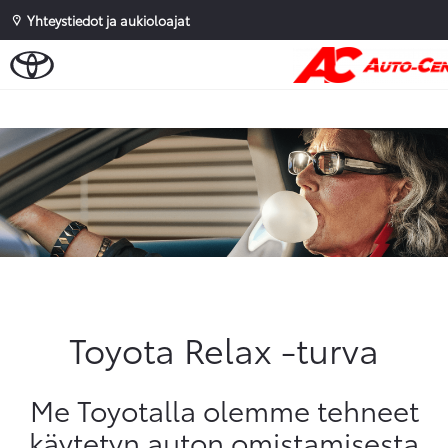
Yhteystiedot ja aukioloajat
Sivuhaku
Ok
Peruuta
Toyota Relax -turva
Me Toyotalla olemme tehneet
käytetyn auton omistamisesta