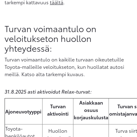
tarkempi kattavuus
täältä
.
Turvan voimaantulo on
veloitukseton huollon
yhteydessä:
Turvan voimaantulo on kaikille turvaan oikeutetuille
Toyota-malleille veloitukseton, kun huollatat autosi
meillä. Katso alta tarkempi kuvaus.
31.8.2025 asti aktivoidut Relax-turvat:
Asiakkaan
Turvan
Turvan s
osuus
Ajoneuvotyyppi
aktivointi
omistajanv
korjauskulusta
Toyota-
Huollon
Turva sii
henkilöautot