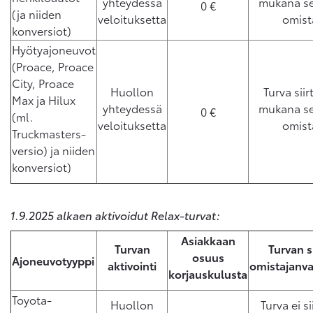
yhteydessä
mukana se
0 €
(ja niiden
veloituksetta
omist
konversiot)
Hyötyajoneuvot
(Proace, Proace
City, Proace
Huollon
Turva sii
Max ja Hilux
yhteydessä
mukana se
0 €
(ml.
veloituksetta
omist
Truckmasters-
versio) ja niiden
konversiot)
1.9.2025 alkaen aktivoidut Relax-turvat:
Asiakkaan
Turvan
Turvan s
osuus
Ajoneuvotyyppi
aktivointi
omistajanv
korjauskulusta
Toyota-
Huollon
Turva ei s