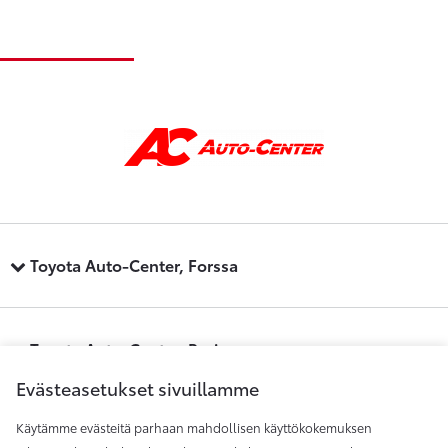
Toyota Auto-Center, Forssa
Toyota Auto-Center, Pori
Evästeasetukset sivuillamme
Käytämme evästeitä parhaan mahdollisen käyttökokemuksen
Toyota Auto-Center, Raisio