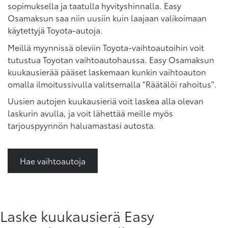
sopimuksella ja taatulla hyvityshinnalla. Easy
Osamaksun saa niin uusiin kuin laajaan valikoimaan
käytettyjä Toyota-autoja.
Meillä myynnissä oleviin Toyota-vaihtoautoihin voit
tutustua Toyotan vaihtoautohaussa. Easy Osamaksun
kuukausierää pääset laskemaan kunkin vaihtoauton
omalla ilmoitussivulla valitsemalla "Räätälöi rahoitus".
Uusien autojen kuukausieriä voit laskea alla olevan
laskurin avulla, ja voit lähettää meille myös
tarjouspyynnön haluamastasi autosta.
Hae vaihtoautoja
Laske kuukausierä Easy