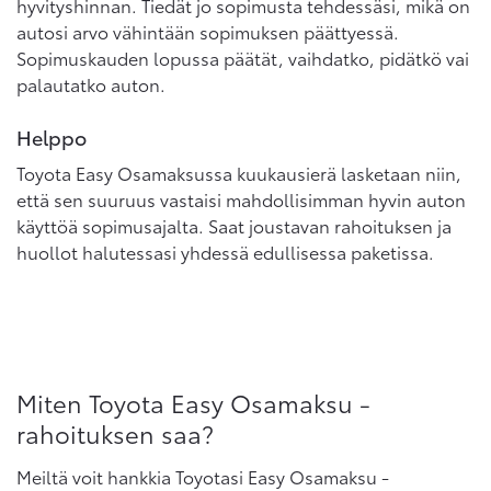
hyvityshinnan. Tiedät jo sopimusta tehdessäsi, mikä on
autosi arvo vähintään sopimuksen päättyessä.
Sopimuskauden lopussa päätät, vaihdatko, pidätkö vai
palautatko auton.
Helppo
Toyota Easy Osamaksussa kuukausierä lasketaan niin,
että sen suuruus vastaisi mahdollisimman hyvin auton
käyttöä sopimusajalta. Saat joustavan rahoituksen ja
huollot halutessasi yhdessä edullisessa paketissa.
Miten Toyota Easy Osamaksu -
rahoituksen saa?
Meiltä voit hankkia Toyotasi Easy Osamaksu -