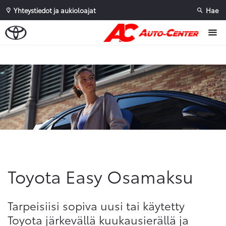
Yhteystiedot ja aukioloajat
Hae
Sivuhaku
Ok
Peruuta
Toyota Easy Osamaksu
Tarpeisiisi sopiva uusi tai käytetty
Toyota järkevällä kuukausierällä ja