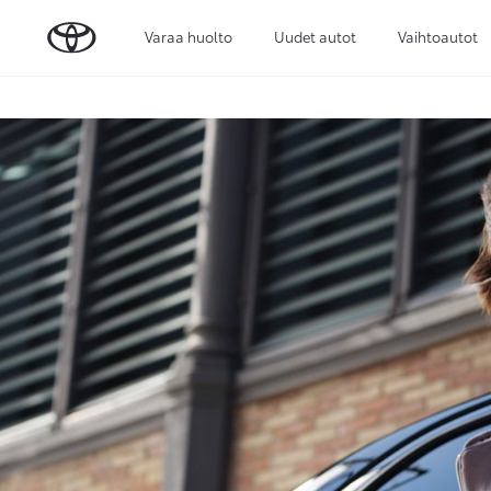
Varaa huolto
Uudet autot
Vaihtoautot