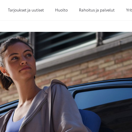
Tarjoukset ja uutiset
Huolto
Rahoitus ja palvelut
Yri
Sivuhaku
Ok
Peruuta