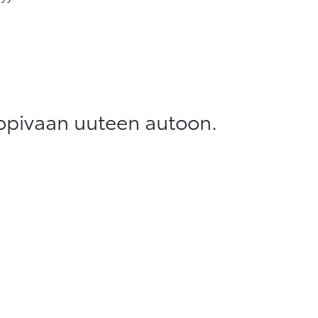
sopivaan uuteen autoon.