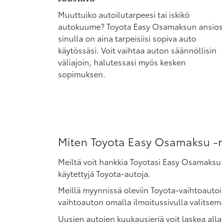
Muuttuiko autoilutarpeesi tai iskikö
autokuume? Toyota Easy Osamaksun ansio
sinulla on aina tarpeisiisi sopiva auto
käytössäsi. Voit vaihtaa auton säännöllisin
väliajoin, halutessasi myös kesken
sopimuksen.
Miten Toyota Easy Osamaksu -
Meiltä voit hankkia Toyotasi Easy Osamaksu 
käytettyjä Toyota-autoja.
Meillä myynnissä oleviin Toyota-vaihtoaut
vaihtoauton omalla ilmoitussivulla valitsema
Uusien autojen kuukausieriä voit laskea all