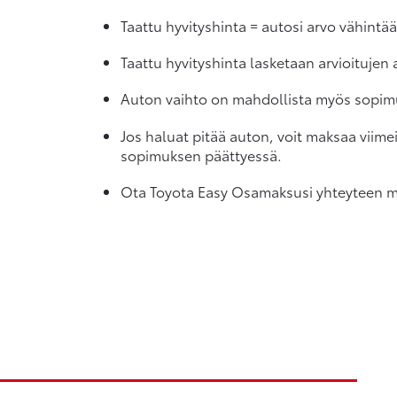
Taattu hyvityshinta = autosi arvo vähint
Taattu hyvityshinta lasketaan arvioitujen
Auton vaihto on mahdollista myös sopim
Jos haluat pitää auton, voit maksaa viime
sopimuksen päättyessä.
Ota Toyota Easy Osamaksusi yhteyteen myö