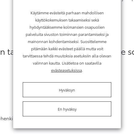
Käytämme evästeitä parhaan mahdollisen
käyttökokemuksen takaamiseksi sekä
hyödyntääksemme kolmansien osapuolien
palveluita sivuston toiminnan parantamiseksi ja
mainonnan kohdentamiseksi. Suosittelemme
taatulla hyvityshinnalla sinulle 
pitämään kaikki evästeet päällä mutta voit
tarvittaessa tehdä muutoksia asetuksiin alla olevan
valinnan kautta. Lisätietoa on saatavilla
evästeasetuksissa
.
Hyväksyn
En hyväksy
a-henkilöautoihin.