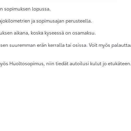
ään sopimuksen lopussa.
 ajokilometrien ja sopimusajan perusteella.
uksen aikana, koska kyseessä on osamaksu.
isen suuremman erän kerralla tai osissa. Voit myös palautt
s Huoltosopimus, niin tiedät autoilusi kulut jo etukäteen