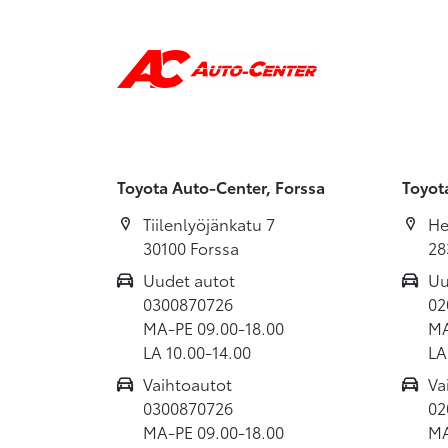
Toyota Auto-Center, Forssa
Toyot
Tiilenlyöjänkatu 7
He
30100 Forssa
28
Uudet autot
Uu
0300870726
02
MA-PE 09.00-18.00
MA
LA 10.00-14.00
LA
Vaihtoautot
Va
0300870726
02
MA-PE 09.00-18.00
MA