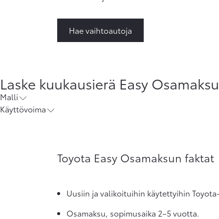
Hae vaihtoautoja
Laske kuukausierä Easy Osamaksun 
Malli
Käyttövoima
Toyota Easy Osamaksun faktat
Uusiin ja valikoituihin käytettyihin Toyot
Osamaksu, sopimusaika 2–5 vuotta.