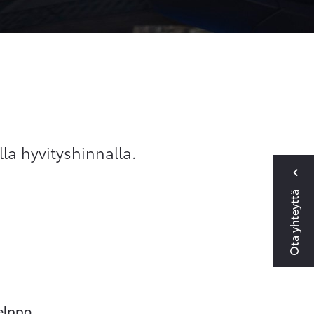
lla hyvityshinnalla.
Ota yhteyttä
elppo