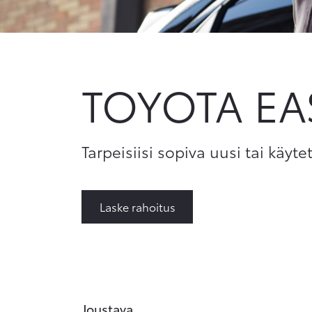
TOYOTA E
Tarpeisiisi sopiva uusi tai käyte
Laske rahoitus
Joustava