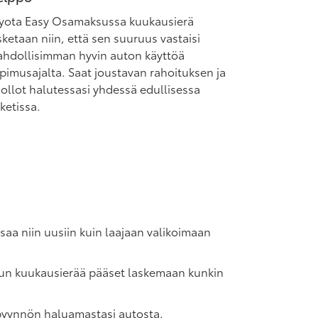
yota Easy Osamaksussa kuukausierä
sketaan niin, että sen suuruus vastaisi
hdollisimman hyvin auton käyttöä
pimusajalta. Saat joustavan rahoituksen ja
ollot halutessasi yhdessä edullisessa
ketissa.
aa niin uusiin kuin laajaan valikoimaan
sun kuukausierää pääset laskemaan kunkin
uspyynnön haluamastasi autosta.