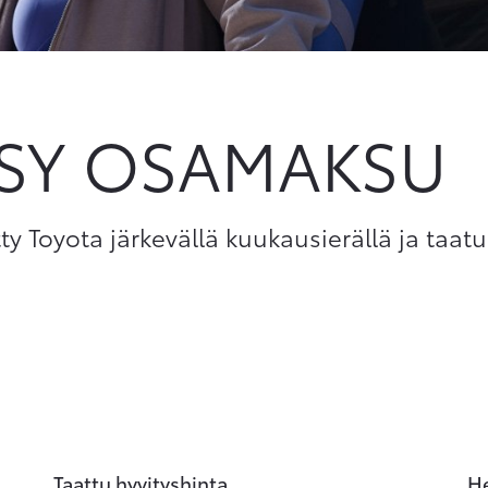
ASY OSAMAKSU
tty Toyota järkevällä kuukausierällä ja taatu
Taattu hyvityshinta
H