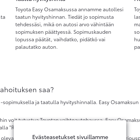
Toyota Easy Osamaksussa annamme autollesi
To
sta
taatun hyvityshinnan. Tiedät jo sopimusta
la
tehdessäsi, mikä on autosi arvo vähintään
ma
sopimuksen päättyessä. Sopimuskauden
so
lopussa päätät, vaihdatko, pidätkö vai
hu
palautatko auton.
pa
rahoituksen saa?
-sopimuksella ja taatulla hyvityshinnalla. Easy Osamaksun s
oihin voit tutustua Toyotan vaihtoautohaussa. Easy Osamak
lla "Räätälöi rahoitus".
Evästeasetukset sivuillamme
a olevan laskurin avulla, ja voit lähettää meille myös tarjo