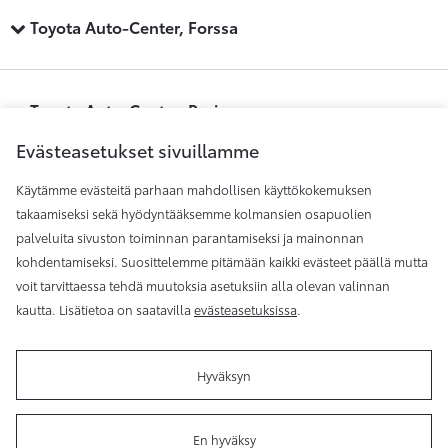
Toyota Auto-Center, Forssa
Toyota Auto-Center, Pori
Evästeasetukset sivuillamme
Käytämme evästeitä parhaan mahdollisen käyttökokemuksen
Toyota Auto-Center, Raisio
takaamiseksi sekä hyödyntääksemme kolmansien osapuolien
palveluita sivuston toiminnan parantamiseksi ja mainonnan
kohdentamiseksi. Suosittelemme pitämään kaikki evästeet päällä mutta
Toyota Auto-Center, Rauma
voit tarvittaessa tehdä muutoksia asetuksiin alla olevan valinnan
kautta. Lisätietoa on saatavilla
evästeasetuksissa
.
Hyväksyn
Käyttöehdot
Evästeasetukset
Rekisteriseloste
En hyväksy