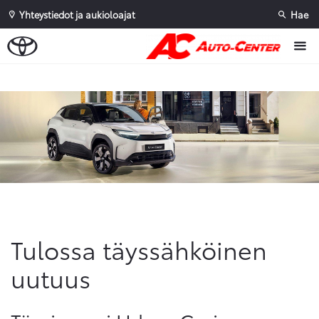
Yhteystiedot ja aukioloajat
Hae
Sivuhaku
Ok
Peruuta
Tulossa täyssähköinen
uutuus