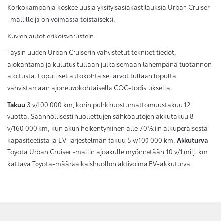
Korkokampanja koskee uusia yksityisasiakastilauksia Urban Cruiser
-mallille ja on voimassa toistaiseksi.
Kuvien autot erikoisvarustein.
Täysin uuden Urban Cruiserin vahvistetut tekniset tiedot,
ajokantama ja kulutus tullaan julkaisemaan lähempänä tuotannon
aloitusta. Lopulliset autokohtaiset arvot tullaan lopulta
vahvistamaan ajoneuvokohtaisella COC-todistuksella.
Takuu
3 v/100 000 km, korin puhkiruostumattomuustakuu 12
vuotta. Säännöllisesti huollettujen sähköautojen akkutakuu 8
v/160 000 km, kun akun heikentyminen alle 70 %:iin alkuperäisestä
kapasiteetista ja EV-järjestelmän takuu 5 v/100 000 km.
Akkuturva
Toyota Urban Cruiser -mallin ajoakulle myönnetään 10 v/1 milj. km
kattava Toyota-määräaikaishuollon aktivoima EV-akkuturva.