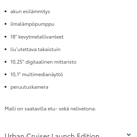
akun esilämmitys
ilmalämpöpumppu
18" kevytmetallivanteet
liu’utettava takaistuin
10,25" digitaalinen mittaristo
10,1" multimedianäyttö
peruutuskamera
Malli on saatavilla etu- sekä nelivetona.
Urban Cruiser Launch Edition